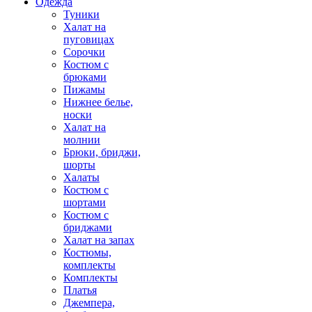
Одежда
Туники
Халат на
пуговицах
Сорочки
Костюм с
брюками
Пижамы
Нижнее белье,
носки
Халат на
молнии
Брюки, бриджи,
шорты
Халаты
Костюм с
шортами
Костюм с
бриджами
Халат на запах
Костюмы,
комплекты
Комплекты
Платья
Джемпера,