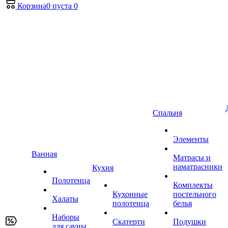
Корзина
0
пуста
0
Спальня
Элементы
Ванная
Матрасы и
наматрасники
Кухня
Полотенца
Комплекты
Кухонные
постельного
Халаты
полотенца
белья
Наборы
Скатерти
Подушки
для сауны