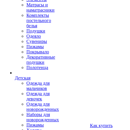
Матрасы и
наматрасники
Комплекты
постельного
белья
Подушки
Одеяло
Сувениры
Пижамы
Покрывало
Декоративные
подушки
Полотенца
Детская
Одежда для
мальчиков
Одежда для
девочек
Одежда для
новорожденных
Наборы для
новорожденных
Пижамы
Как купить