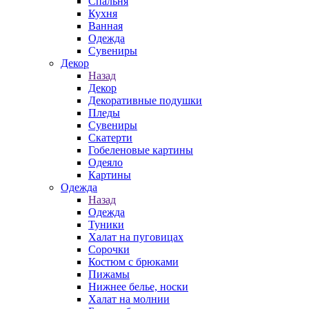
Спальня
Кухня
Ванная
Одежда
Сувениры
Декор
Назад
Декор
Декоративные подушки
Пледы
Сувениры
Скатерти
Гобеленовые картины
Одеяло
Картины
Одежда
Назад
Одежда
Туники
Халат на пуговицах
Сорочки
Костюм с брюками
Пижамы
Нижнее белье, носки
Халат на молнии