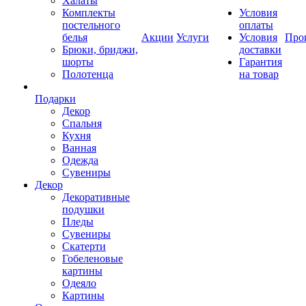
Халаты
Комплекты
Условия
постельного
оплаты
белья
Акции
Услуги
Условия
Про
Брюки, бриджи,
доставки
шорты
Гарантия
Полотенца
на товар
Подарки
Декор
Спальня
Кухня
Ванная
Одежда
Сувениры
Декор
Декоративные
подушки
Пледы
Сувениры
Скатерти
Гобеленовые
картины
Одеяло
Картины