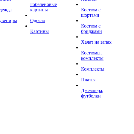
Гобеленовые
дежда
картины
Костюм с
шортами
увениры
Одеяло
Костюм с
Картины
бриджами
Халат на запах
Костюмы,
комплекты
Комплекты
Платья
Джемпера,
футболки