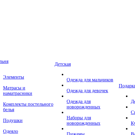
льня
Детская
Элементы
Одежда для мальчиков
Подарк
Матрасы и
Одежда для девочек
наматрасники
Одежда для
Д
Комплекты постельного
новорожденных
белья
С
Наборы для
Подушки
новорожденных
К
Одеяло
Пижамы
В