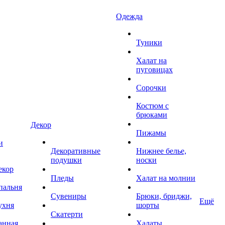
Одежда
Туники
Халат на
пуговицах
Сорочки
Костюм с
брюками
Декор
Пижамы
и
Декоративные
Нижнее белье,
подушки
носки
екор
Пледы
Халат на молнии
пальня
Сувениры
Брюки, бриджи,
Ещё
ухня
шорты
Скатерти
анная
Халаты