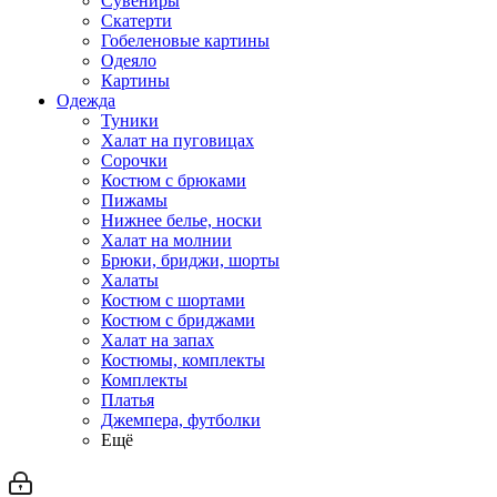
Сувениры
Скатерти
Гобеленовые картины
Одеяло
Картины
Одежда
Туники
Халат на пуговицах
Сорочки
Костюм с брюками
Пижамы
Нижнее белье, носки
Халат на молнии
Брюки, бриджи, шорты
Халаты
Костюм с шортами
Костюм с бриджами
Халат на запах
Костюмы, комплекты
Комплекты
Платья
Джемпера, футболки
Ещё