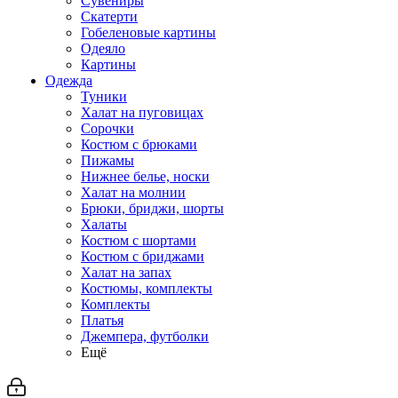
Сувениры
Скатерти
Гобеленовые картины
Одеяло
Картины
Одежда
Туники
Халат на пуговицах
Сорочки
Костюм с брюками
Пижамы
Нижнее белье, носки
Халат на молнии
Брюки, бриджи, шорты
Халаты
Костюм с шортами
Костюм с бриджами
Халат на запах
Костюмы, комплекты
Комплекты
Платья
Джемпера, футболки
Ещё