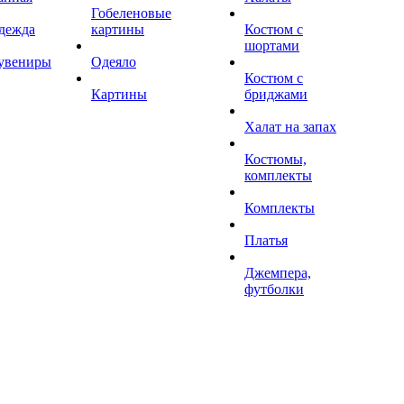
Гобеленовые
дежда
картины
Костюм с
шортами
увениры
Одеяло
Костюм с
Картины
бриджами
Халат на запах
Костюмы,
комплекты
Комплекты
Платья
Джемпера,
футболки