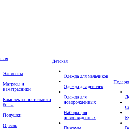
льня
Детская
Элементы
Одежда для мальчиков
Подарк
Матрасы и
Одежда для девочек
наматрасники
Одежда для
Д
Комплекты постельного
новорожденных
белья
С
Наборы для
Подушки
новорожденных
К
Одеяло
Пижамы
В