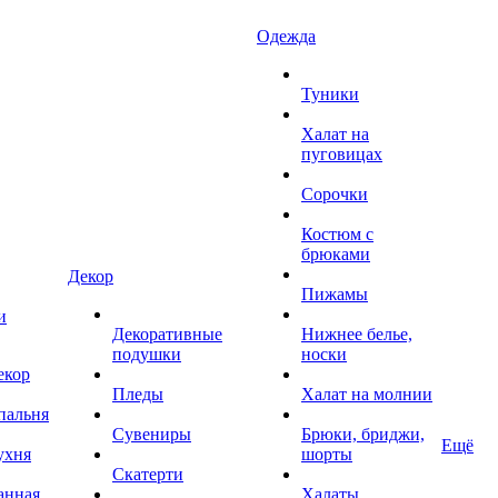
Одежда
Туники
Халат на
пуговицах
Сорочки
Костюм с
брюками
Декор
Пижамы
и
Декоративные
Нижнее белье,
подушки
носки
екор
Пледы
Халат на молнии
пальня
Сувениры
Брюки, бриджи,
Ещё
ухня
шорты
Скатерти
анная
Халаты