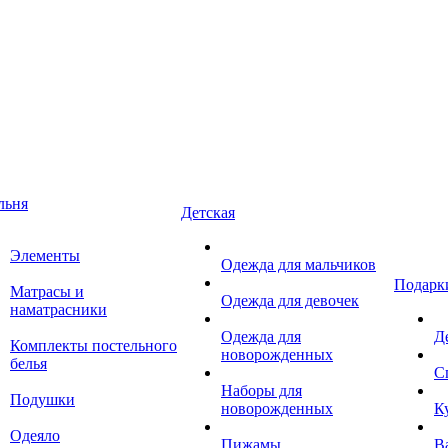
льня
Детская
Элементы
Одежда для мальчиков
Подарк
Матрасы и
Одежда для девочек
наматрасники
Одежда для
Д
Комплекты постельного
новорожденных
белья
С
Наборы для
Подушки
новорожденных
К
Одеяло
Пижамы
В