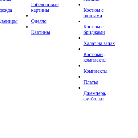
Гобеленовые
дежда
картины
Костюм с
шортами
увениры
Одеяло
Костюм с
Картины
бриджами
Халат на запах
Костюмы,
комплекты
Комплекты
Платья
Джемпера,
футболки