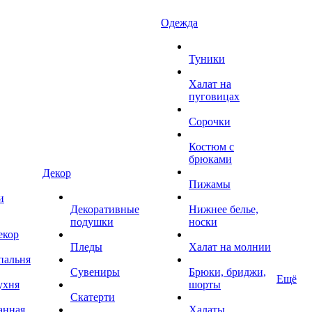
Одежда
Туники
Халат на
пуговицах
Сорочки
Костюм с
брюками
Декор
Пижамы
и
Декоративные
Нижнее белье,
подушки
носки
екор
Пледы
Халат на молнии
пальня
Сувениры
Брюки, бриджи,
Ещё
ухня
шорты
Скатерти
анная
Халаты