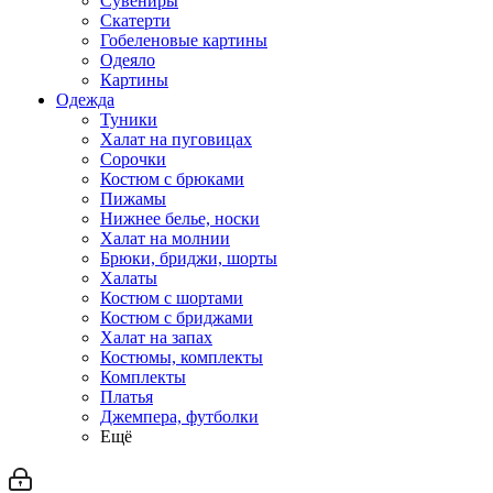
Сувениры
Скатерти
Гобеленовые картины
Одеяло
Картины
Одежда
Туники
Халат на пуговицах
Сорочки
Костюм с брюками
Пижамы
Нижнее белье, носки
Халат на молнии
Брюки, бриджи, шорты
Халаты
Костюм с шортами
Костюм с бриджами
Халат на запах
Костюмы, комплекты
Комплекты
Платья
Джемпера, футболки
Ещё