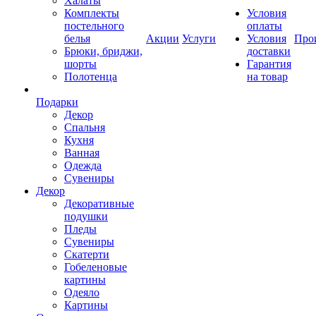
Халаты
Комплекты
Условия
постельного
оплаты
белья
Акции
Услуги
Условия
Про
Брюки, бриджи,
доставки
шорты
Гарантия
Полотенца
на товар
Подарки
Декор
Спальня
Кухня
Ванная
Одежда
Сувениры
Декор
Декоративные
подушки
Пледы
Сувениры
Скатерти
Гобеленовые
картины
Одеяло
Картины