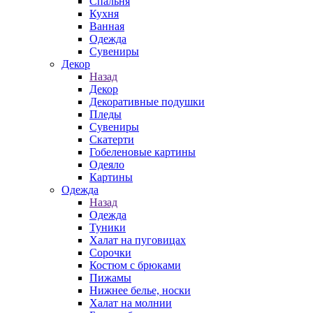
Спальня
Кухня
Ванная
Одежда
Сувениры
Декор
Назад
Декор
Декоративные подушки
Пледы
Сувениры
Скатерти
Гобеленовые картины
Одеяло
Картины
Одежда
Назад
Одежда
Туники
Халат на пуговицах
Сорочки
Костюм с брюками
Пижамы
Нижнее белье, носки
Халат на молнии