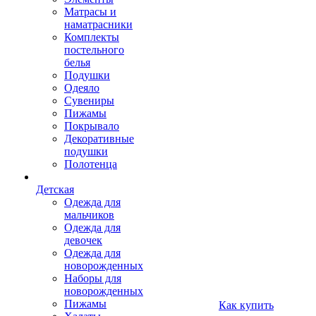
Матрасы и
наматрасники
Комплекты
постельного
белья
Подушки
Одеяло
Сувениры
Пижамы
Покрывало
Декоративные
подушки
Полотенца
Детская
Одежда для
мальчиков
Одежда для
девочек
Одежда для
новорожденных
Наборы для
новорожденных
Пижамы
Как купить