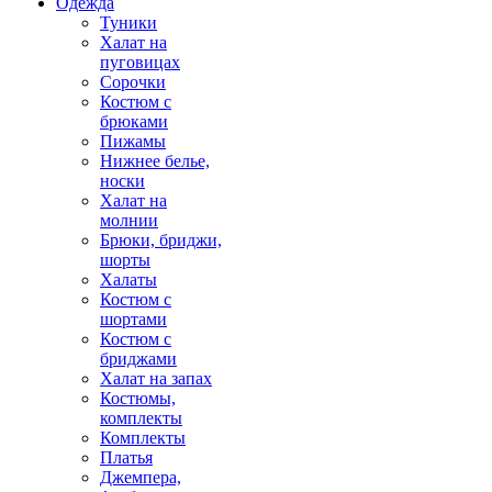
Одежда
Туники
Халат на
пуговицах
Сорочки
Костюм с
брюками
Пижамы
Нижнее белье,
носки
Халат на
молнии
Брюки, бриджи,
шорты
Халаты
Костюм с
шортами
Костюм с
бриджами
Халат на запах
Костюмы,
комплекты
Комплекты
Платья
Джемпера,