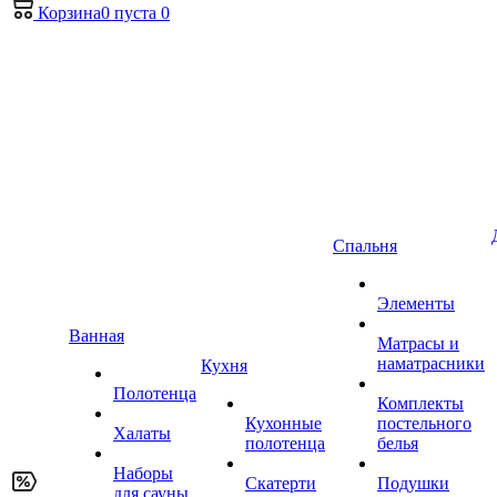
Корзина
0
пуста
0
Спальня
Элементы
Ванная
Матрасы и
наматрасники
Кухня
Полотенца
Комплекты
Кухонные
постельного
Халаты
полотенца
белья
Наборы
Скатерти
Подушки
для сауны