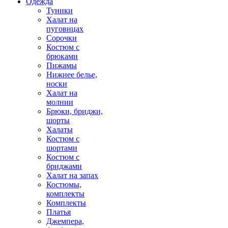
Одежда
Туники
Халат на
пуговицах
Сорочки
Костюм с
брюками
Пижамы
Нижнее белье,
носки
Халат на
молнии
Брюки, бриджи,
шорты
Халаты
Костюм с
шортами
Костюм с
бриджами
Халат на запах
Костюмы,
комплекты
Комплекты
Платья
Джемпера,