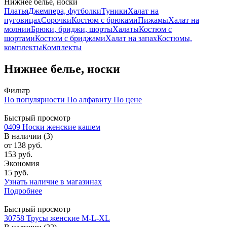
Нижнее белье, носки
Платья
Джемпера, футболки
Туники
Халат на
пуговицах
Сорочки
Костюм с брюками
Пижамы
Халат на
молнии
Брюки, бриджи, шорты
Халаты
Костюм с
шортами
Костюм с бриджами
Халат на запах
Костюмы,
комплекты
Комплекты
Нижнее белье, носки
Фильтр
По популярности
По алфавиту
По цене
Быстрый просмотр
0409 Носки женские кашем
В наличии (3)
от
138 руб.
153 руб.
Экономия
15 руб.
Узнать наличие в магазинах
Подробнее
Быстрый просмотр
30758 Трусы женские M-L-XL