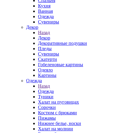
Спальня
Кухня
Ванная
Одежда
Сувениры
Декор
Назад
Декор
Декоративные подушки
Пледы
Сувениры
Скатерти
Гобеленовые картины
Одеяло
Картины
Одежда
Назад
Одежда
Туники
Халат на пуговицах
Сорочки
Костюм с брюками
Пижамы
Нижнее белье, носки
Халат на молнии