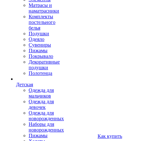
Матрасы и
наматрасники
Комплекты
постельного
белья
Подушки
Одеяло
Сувениры
Пижамы
Покрывало
Декоративные
подушки
Полотенца
Детская
Одежда для
мальчиков
Одежда для
девочек
Одежда для
новорожденных
Наборы для
новорожденных
Пижамы
Как купить