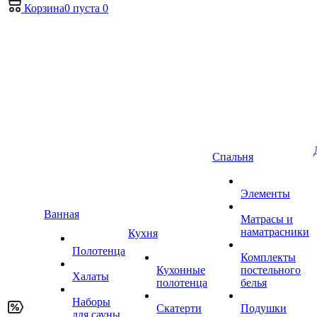
Корзина
0
пуста
0
Спальня
Элементы
Ванная
Матрасы и
наматрасники
Кухня
Полотенца
Комплекты
Кухонные
постельного
Халаты
полотенца
белья
Наборы
Скатерти
Подушки
для сауны