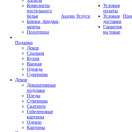
Халаты
Комплекты
Условия
постельного
оплаты
белья
Акции
Услуги
Условия
Про
Брюки, бриджи,
доставки
шорты
Гарантия
Полотенца
на товар
Подарки
Декор
Спальня
Кухня
Ванная
Одежда
Сувениры
Декор
Декоративные
подушки
Пледы
Сувениры
Скатерти
Гобеленовые
картины
Одеяло
Картины