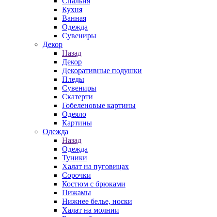
Спальня
Кухня
Ванная
Одежда
Сувениры
Декор
Назад
Декор
Декоративные подушки
Пледы
Сувениры
Скатерти
Гобеленовые картины
Одеяло
Картины
Одежда
Назад
Одежда
Туники
Халат на пуговицах
Сорочки
Костюм с брюками
Пижамы
Нижнее белье, носки
Халат на молнии