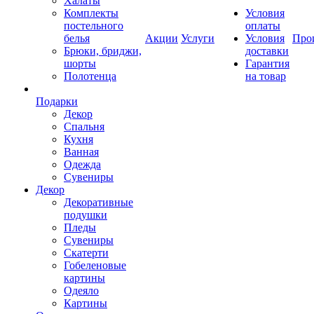
Халаты
Комплекты
Условия
постельного
оплаты
белья
Акции
Услуги
Условия
Про
Брюки, бриджи,
доставки
шорты
Гарантия
Полотенца
на товар
Подарки
Декор
Спальня
Кухня
Ванная
Одежда
Сувениры
Декор
Декоративные
подушки
Пледы
Сувениры
Скатерти
Гобеленовые
картины
Одеяло
Картины