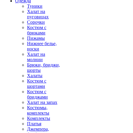
Одежда
Туники
Халат на
пуговицах
Сорочки
Костюм с
брюками
Пижамы
Нижнее белье,
носки
Халат на
молнии
Брюки, бриджи,
шорты
Халаты
Костюм с
шортами
Костюм с
бриджами
Халат на запах
Костюмы,
комплекты
Комплекты
Платья
Джемпера,