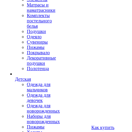
Матрасы и
наматрасники
Комплекты
постельного
белья
Подушки
Одеяло
Сувениры
Пижамы
Покрывало
Декоративные
подушки
Полотенца
Детская
Одежда для
мальчиков
Одежда для
девочек
Одежда для
новорожденных
Наборы для
новорожденных
Пижамы
Как купить