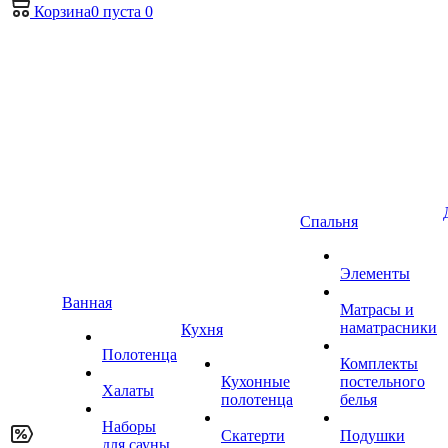
Корзина
0
пуста
0
Спальня
Элементы
Ванная
Матрасы и
наматрасники
Кухня
Полотенца
Комплекты
Кухонные
постельного
Халаты
полотенца
белья
Наборы
Скатерти
Подушки
для сауны