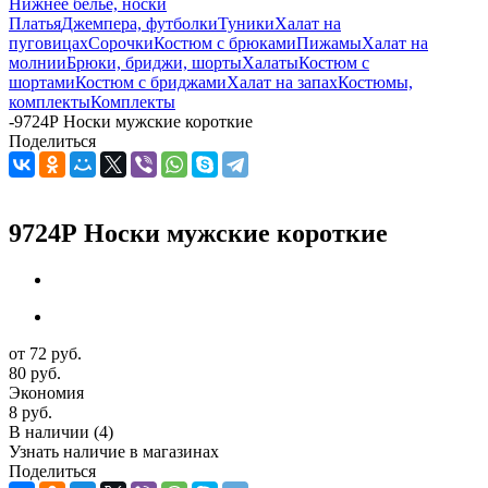
Нижнее белье, носки
Платья
Джемпера, футболки
Туники
Халат на
пуговицах
Сорочки
Костюм с брюками
Пижамы
Халат на
молнии
Брюки, бриджи, шорты
Халаты
Костюм с
шортами
Костюм с бриджами
Халат на запах
Костюмы,
комплекты
Комплекты
-
9724Р Носки мужские короткие
Поделиться
9724Р Носки мужские короткие
от
72 руб.
80 руб.
Экономия
8 руб.
В наличии
(4)
Узнать наличие в магазинах
Поделиться