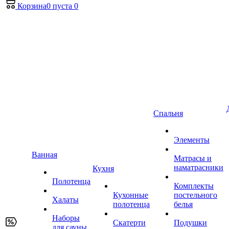
Корзина
0
пуста
0
Спальня
Элементы
Ванная
Матрасы и
наматрасники
Кухня
Полотенца
Комплекты
Кухонные
постельного
Халаты
полотенца
белья
Наборы
Скатерти
Подушки
для сауны