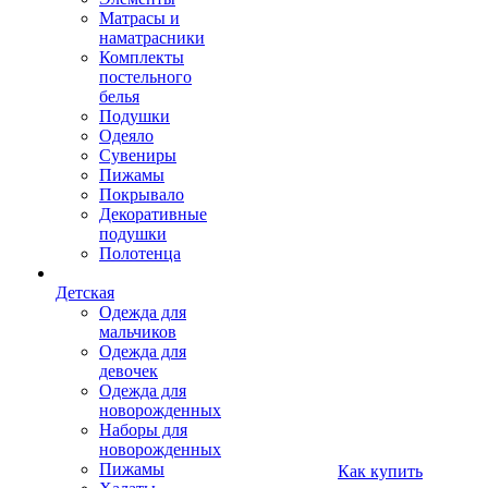
Матрасы и
наматрасники
Комплекты
постельного
белья
Подушки
Одеяло
Сувениры
Пижамы
Покрывало
Декоративные
подушки
Полотенца
Детская
Одежда для
мальчиков
Одежда для
девочек
Одежда для
новорожденных
Наборы для
новорожденных
Пижамы
Как купить