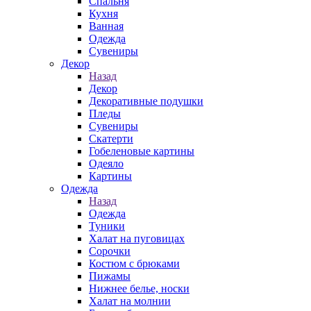
Спальня
Кухня
Ванная
Одежда
Сувениры
Декор
Назад
Декор
Декоративные подушки
Пледы
Сувениры
Скатерти
Гобеленовые картины
Одеяло
Картины
Одежда
Назад
Одежда
Туники
Халат на пуговицах
Сорочки
Костюм с брюками
Пижамы
Нижнее белье, носки
Халат на молнии