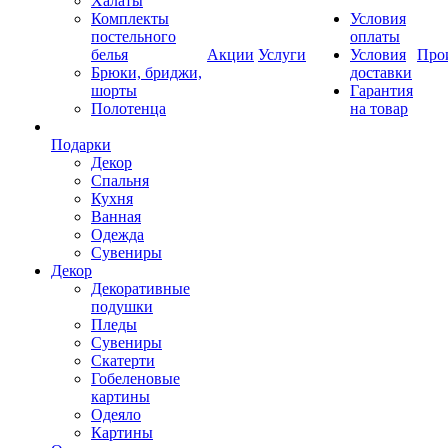
Халаты
Комплекты
Условия
постельного
оплаты
белья
Акции
Услуги
Условия
Про
Брюки, бриджи,
доставки
шорты
Гарантия
Полотенца
на товар
Подарки
Декор
Спальня
Кухня
Ванная
Одежда
Сувениры
Декор
Декоративные
подушки
Пледы
Сувениры
Скатерти
Гобеленовые
картины
Одеяло
Картины