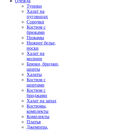
Одежда
Туники
Халат на
пуговицах
Сорочки
Костюм с
брюками
Пижамы
Нижнее белье,
носки
Халат на
молнии
Брюки, бриджи,
шорты
Халаты
Костюм с
шортами
Костюм с
бриджами
Халат на запах
Костюмы,
комплекты
Комплекты
Платья
Джемпера,