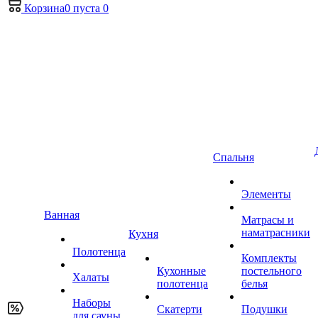
Корзина
0
пуста
0
Спальня
Элементы
Ванная
Матрасы и
наматрасники
Кухня
Полотенца
Комплекты
Кухонные
постельного
Халаты
полотенца
белья
Наборы
Скатерти
Подушки
для сауны