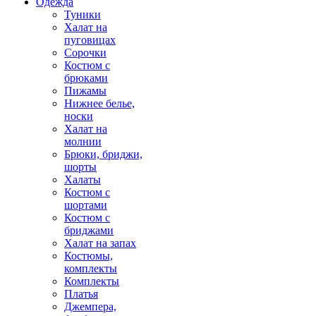
Одежда
Туники
Халат на
пуговицах
Сорочки
Костюм с
брюками
Пижамы
Нижнее белье,
носки
Халат на
молнии
Брюки, бриджи,
шорты
Халаты
Костюм с
шортами
Костюм с
бриджами
Халат на запах
Костюмы,
комплекты
Комплекты
Платья
Джемпера,