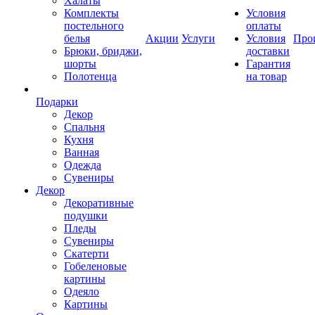
Халаты
Комплекты
Условия
постельного
оплаты
белья
Акции
Услуги
Условия
Про
Брюки, бриджи,
доставки
шорты
Гарантия
Полотенца
на товар
Подарки
Декор
Спальня
Кухня
Ванная
Одежда
Сувениры
Декор
Декоративные
подушки
Пледы
Сувениры
Скатерти
Гобеленовые
картины
Одеяло
Картины