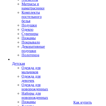
Матрасы и
наматрасники
Комплекты
постельного
белья
Подушки
Одеяло
Сувениры
Пижамы
Покрывало
Декоративные
подушки
Полотенца
Детская
Одежда для
мальчиков
Одежда для
девочек
Одежда для
новорожденных
Наборы для
новорожденных
Пижамы
Как купить