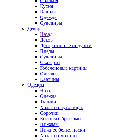
Спальня
Кухня
Ванная
Одежда
Сувениры
Декор
Назад
Декор
Декоративные подушки
Пледы
Сувениры
Скатерти
Гобеленовые картины
Одеяло
Картины
Одежда
Назад
Одежда
Туники
Халат на пуговицах
Сорочки
Костюм с брюками
Пижамы
Нижнее белье, носки
Халат на молнии