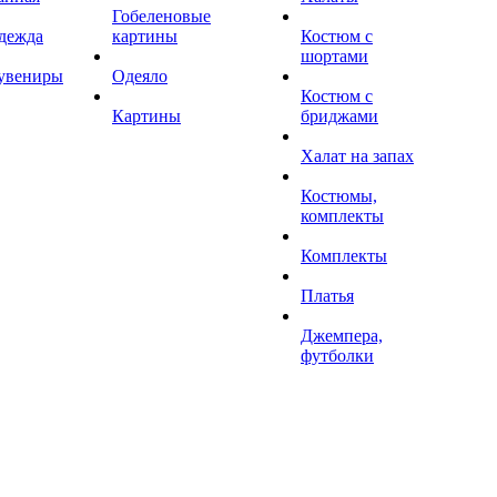
Гобеленовые
дежда
картины
Костюм с
шортами
увениры
Одеяло
Костюм с
Картины
бриджами
Халат на запах
Костюмы,
комплекты
Комплекты
Платья
Джемпера,
футболки