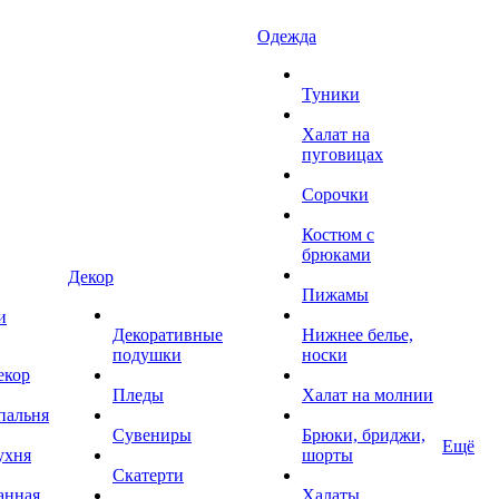
Одежда
Туники
Халат на
пуговицах
Сорочки
Костюм с
брюками
Декор
Пижамы
и
Декоративные
Нижнее белье,
подушки
носки
екор
Пледы
Халат на молнии
пальня
Сувениры
Брюки, бриджи,
Ещё
ухня
шорты
Скатерти
анная
Халаты