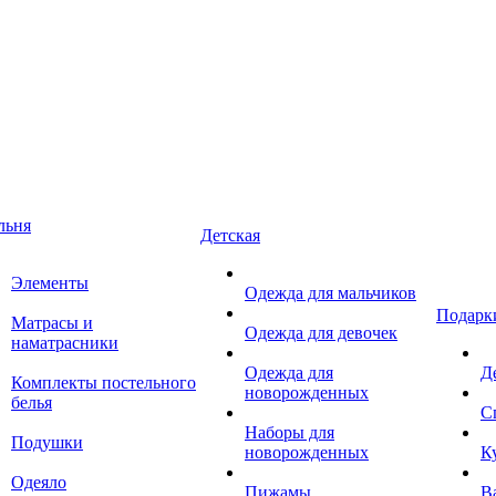
льня
Детская
Элементы
Одежда для мальчиков
Подарк
Матрасы и
Одежда для девочек
наматрасники
Одежда для
Д
Комплекты постельного
новорожденных
белья
С
Наборы для
Подушки
новорожденных
К
Одеяло
Пижамы
В