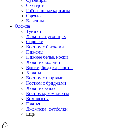
Сувениры
Скатерти
Гобеленовые картины
Одеяло
Картины
Одежда
Туники
Халат на пуговицах
Сорочки
Костюм с брюками
Пижамы
Нижнее белье, носки
Халат на молнии
Брюки, бриджи, шорты
Халаты
Костюм с шортами
Костюм с бриджами
Халат на запах
Костюмы, комплекты
Комплекты
Платья
Джемпера, футболки
Ещё