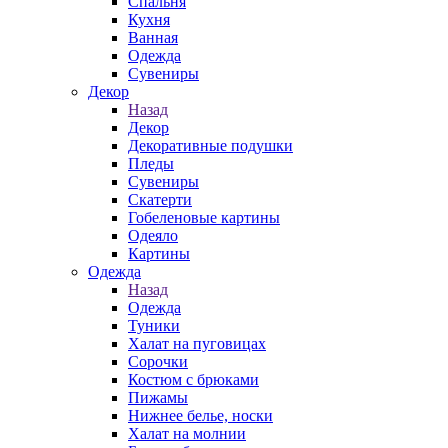
Спальня
Кухня
Ванная
Одежда
Сувениры
Декор
Назад
Декор
Декоративные подушки
Пледы
Сувениры
Скатерти
Гобеленовые картины
Одеяло
Картины
Одежда
Назад
Одежда
Туники
Халат на пуговицах
Сорочки
Костюм с брюками
Пижамы
Нижнее белье, носки
Халат на молнии