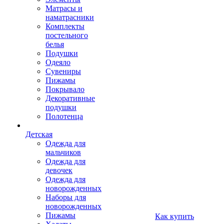
Матрасы и
наматрасники
Комплекты
постельного
белья
Подушки
Одеяло
Сувениры
Пижамы
Покрывало
Декоративные
подушки
Полотенца
Детская
Одежда для
мальчиков
Одежда для
девочек
Одежда для
новорожденных
Наборы для
новорожденных
Пижамы
Как купить