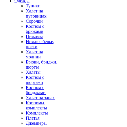
Одежда
Туники
Халат на
пуговицах
Сорочки
Костюм с
брюками
Пижамы
Нижнее белье,
носки
Халат на
молнии
Брюки, бриджи,
шорты
Халаты
Костюм с
шортами
Костюм с
бриджами
Халат на запах
Костюмы,
комплекты
Комплекты
Платья
Джемпера,