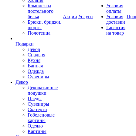
Халаты
Комплекты
Условия
постельного
оплаты
белья
Акции
Услуги
Условия
Про
Брюки, бриджи,
доставки
шорты
Гарантия
Полотенца
на товар
Подарки
Декор
Спальня
Кухня
Ванная
Одежда
Сувениры
Декор
Декоративные
подушки
Пледы
Сувениры
Скатерти
Гобеленовые
картины
Одеяло
Картины