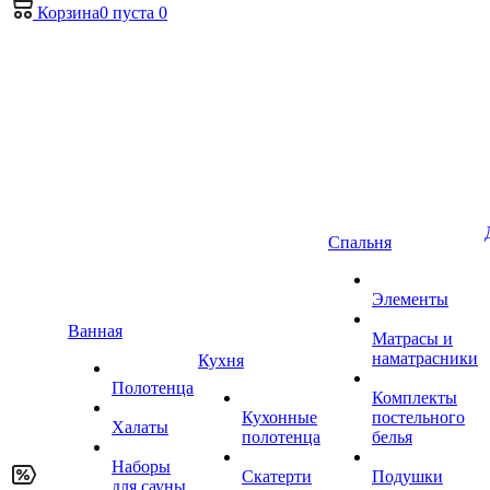
Корзина
0
пуста
0
Спальня
Элементы
Ванная
Матрасы и
наматрасники
Кухня
Полотенца
Комплекты
Кухонные
постельного
Халаты
полотенца
белья
Наборы
Скатерти
Подушки
для сауны