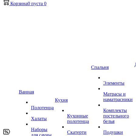
Корзина
0
пуста
0
Спальня
Элементы
Ванная
Матрасы и
наматрасники
Кухня
Полотенца
Комплекты
Кухонные
постельного
Халаты
полотенца
белья
Наборы
Скатерти
Подушки
для сауны