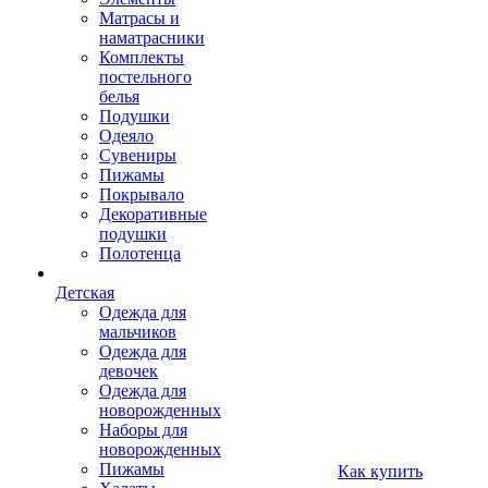
Матрасы и
наматрасники
Комплекты
постельного
белья
Подушки
Одеяло
Сувениры
Пижамы
Покрывало
Декоративные
подушки
Полотенца
Детская
Одежда для
мальчиков
Одежда для
девочек
Одежда для
новорожденных
Наборы для
новорожденных
Пижамы
Как купить