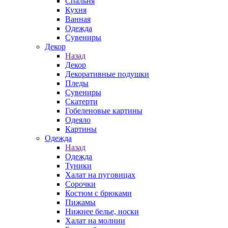
Спальня
Кухня
Ванная
Одежда
Сувениры
Декор
Назад
Декор
Декоративные подушки
Пледы
Сувениры
Скатерти
Гобеленовые картины
Одеяло
Картины
Одежда
Назад
Одежда
Туники
Халат на пуговицах
Сорочки
Костюм с брюками
Пижамы
Нижнее белье, носки
Халат на молнии