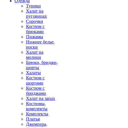
Одежда
Туники
Халат на
пуговицах
Сорочки
Костюм с
брюками
Пижамы
Нижнее белье,
носки
Халат на
молнии
Брюки, бриджи,
шорты
Халаты
Костюм с
шортами
Костюм с
бриджами
Халат на запах
Костюмы,
комплекты
Комплекты
Платья
Джемпера,