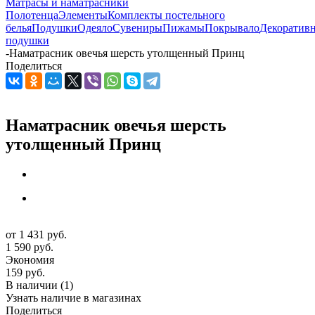
Матрасы и наматрасники
Полотенца
Элементы
Комплекты постельного
белья
Подушки
Одеяло
Сувениры
Пижамы
Покрывало
Декоратив
подушки
-
Наматрасник овечья шерсть утолщенный Принц
Поделиться
Наматрасник овечья шерсть
утолщенный Принц
от
1 431 руб.
1 590 руб.
Экономия
159 руб.
В наличии
(1)
Узнать наличие в магазинах
Поделиться