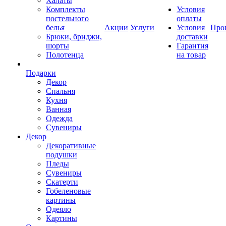
Халаты
Комплекты
Условия
постельного
оплаты
белья
Акции
Услуги
Условия
Про
Брюки, бриджи,
доставки
шорты
Гарантия
Полотенца
на товар
Подарки
Декор
Спальня
Кухня
Ванная
Одежда
Сувениры
Декор
Декоративные
подушки
Пледы
Сувениры
Скатерти
Гобеленовые
картины
Одеяло
Картины