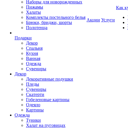
Наборы для новорожденных
Пижамы
Как к
Халаты
Комплекты постельного белья
Акции
Услуги
Брюки, бриджи, шорты
Полотенца
Подарки
Декор
Спальня
Кухня
Ванная
Одежда
Сувениры
Декор
Декоративные подушки
Пледы
Сувениры
Скатерти
Гобеленовые картины
Одеяло
Картины
Одежда
Туники
Халат на пуговицах