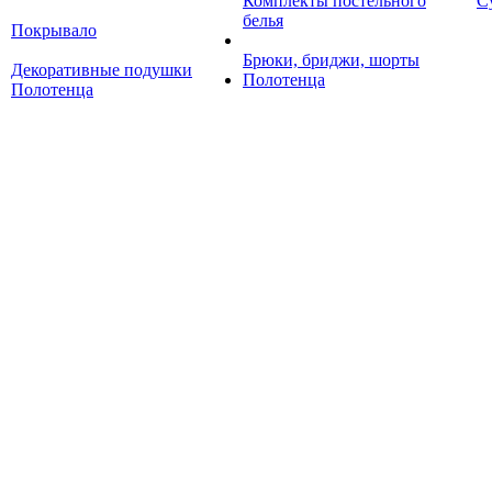
Комплекты постельного
С
белья
Покрывало
Брюки, бриджи, шорты
Декоративные подушки
Полотенца
Полотенца