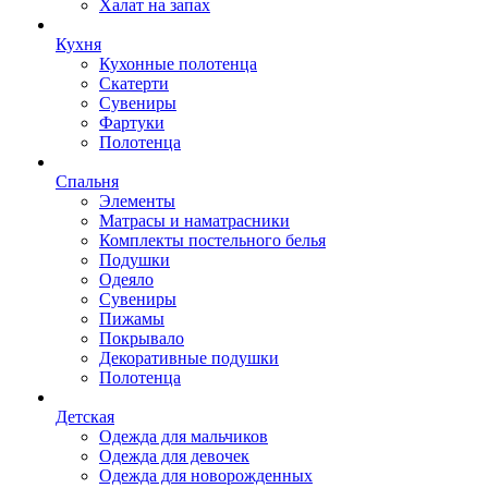
Халат на запах
Кухня
Кухонные полотенца
Скатерти
Сувениры
Фартуки
Полотенца
Спальня
Элементы
Матрасы и наматрасники
Комплекты постельного белья
Подушки
Одеяло
Сувениры
Пижамы
Покрывало
Декоративные подушки
Полотенца
Детская
Одежда для мальчиков
Одежда для девочек
Одежда для новорожденных