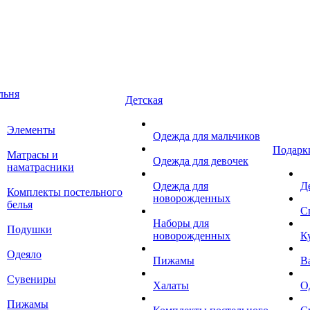
льня
Детская
Элементы
Одежда для мальчиков
Подарк
Матрасы и
Одежда для девочек
наматрасники
Одежда для
Д
Комплекты постельного
новорожденных
белья
С
Наборы для
Подушки
новорожденных
К
Одеяло
Пижамы
В
Сувениры
Халаты
О
Пижамы