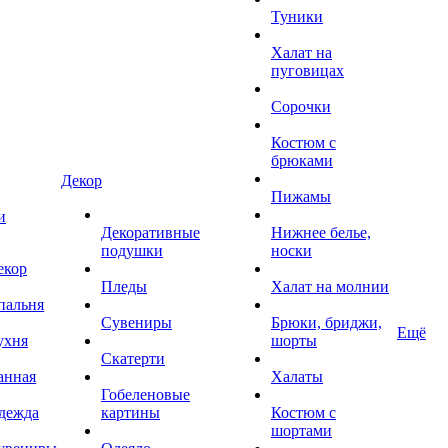
Туники
Халат на
пуговицах
Сорочки
Костюм с
брюками
Декор
Пижамы
и
Декоративные
Нижнее белье,
подушки
носки
екор
Пледы
Халат на молнии
пальня
Сувениры
Брюки, бриджи,
Ещё
ухня
шорты
Скатерти
анная
Халаты
Гобеленовые
дежда
картины
Костюм с
шортами