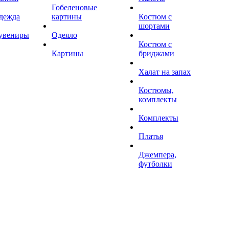
Гобеленовые
дежда
картины
Костюм с
шортами
увениры
Одеяло
Костюм с
Картины
бриджами
Халат на запах
Костюмы,
комплекты
Комплекты
Платья
Джемпера,
футболки