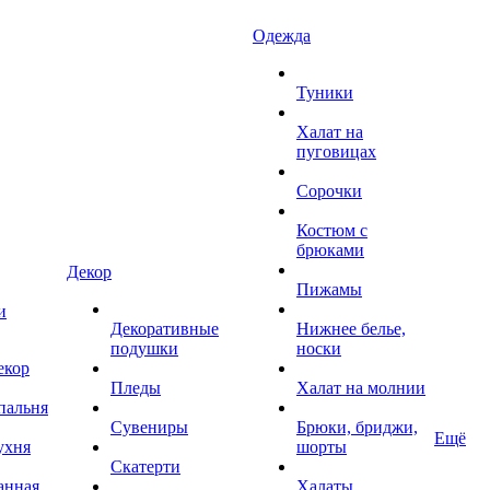
Одежда
Туники
Халат на
пуговицах
Сорочки
Костюм с
брюками
Декор
Пижамы
и
Декоративные
Нижнее белье,
подушки
носки
екор
Пледы
Халат на молнии
пальня
Сувениры
Брюки, бриджи,
Ещё
ухня
шорты
Скатерти
анная
Халаты