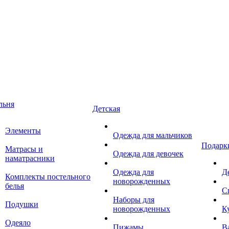
льня
Детская
Элементы
Одежда для мальчиков
Подарк
Матрасы и
Одежда для девочек
наматрасники
Одежда для
Д
Комплекты постельного
новорожденных
белья
С
Наборы для
Подушки
новорожденных
К
Одеяло
Пижамы
В