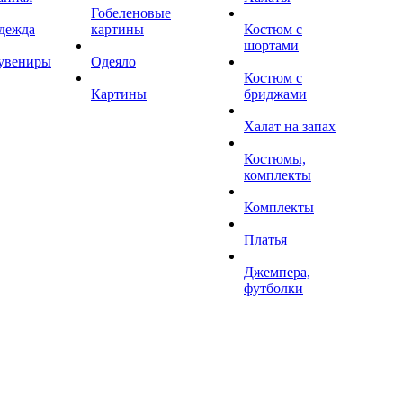
Гобеленовые
дежда
картины
Костюм с
шортами
увениры
Одеяло
Костюм с
Картины
бриджами
Халат на запах
Костюмы,
комплекты
Комплекты
Платья
Джемпера,
футболки