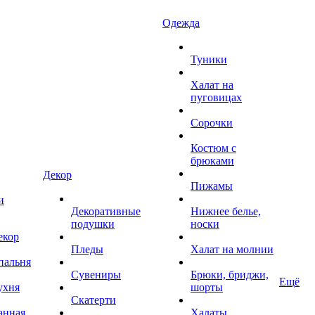
Одежда
Туники
Халат на
пуговицах
Сорочки
Костюм с
брюками
Декор
Пижамы
и
Декоративные
Нижнее белье,
подушки
носки
екор
Пледы
Халат на молнии
пальня
Сувениры
Брюки, бриджи,
Ещё
ухня
шорты
Скатерти
анная
Халаты