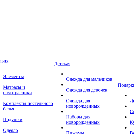
льня
Детская
Элементы
Одежда для мальчиков
Подарк
Матрасы и
Одежда для девочек
наматрасники
Одежда для
Д
Комплекты постельного
новорожденных
белья
С
Наборы для
Подушки
новорожденных
К
Одеяло
Пижамы
В