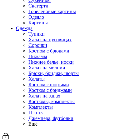
Сувениры
Скатерти
Гобеленовые картины
Одеяло
Картины
Одежда
Туники
Халат на пуговицах
Сорочки
Костюм с брюками
Пижамы
Нижнее белье, носки
Халат на молнии
Брюки, бриджи, шорты
Халаты
Костюм с шортами
Костюм с бриджами
Халат на запах
Костюмы, комплекты
Комплекты
Платья
Джемпера, футболки
Ещё