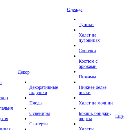
Одежда
Туники
Халат на
пуговицах
Сорочки
Костюм с
брюками
Декор
Пижамы
и
Декоративные
Нижнее белье,
подушки
носки
екор
Пледы
Халат на молнии
пальня
Сувениры
Брюки, бриджи,
Ещё
ухня
шорты
Скатерти
анная
Халаты