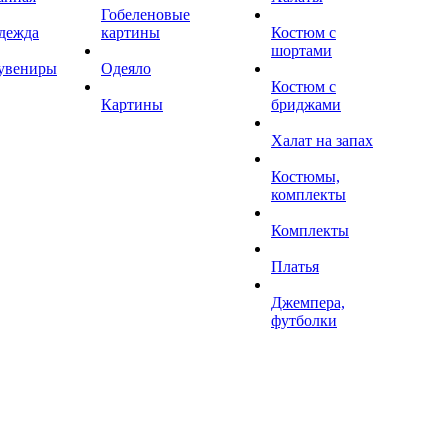
Гобеленовые
дежда
картины
Костюм с
шортами
увениры
Одеяло
Костюм с
Картины
бриджами
Халат на запах
Костюмы,
комплекты
Комплекты
Платья
Джемпера,
футболки