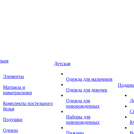
льня
Детская
Элементы
Одежда для мальчиков
Подарк
Матрасы и
Одежда для девочек
наматрасники
Одежда для
Д
Комплекты постельного
новорожденных
белья
С
Наборы для
Подушки
новорожденных
К
Одеяло
Пижамы
В