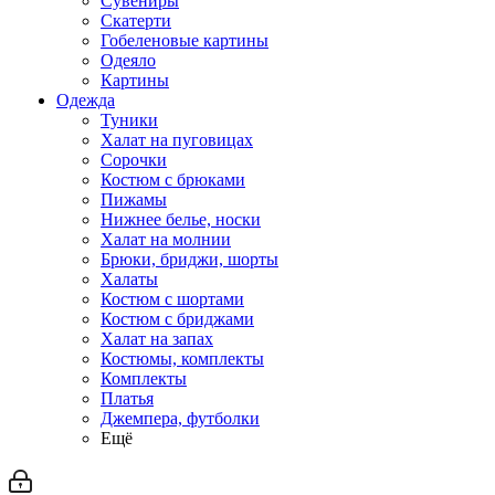
Сувениры
Скатерти
Гобеленовые картины
Одеяло
Картины
Одежда
Туники
Халат на пуговицах
Сорочки
Костюм с брюками
Пижамы
Нижнее белье, носки
Халат на молнии
Брюки, бриджи, шорты
Халаты
Костюм с шортами
Костюм с бриджами
Халат на запах
Костюмы, комплекты
Комплекты
Платья
Джемпера, футболки
Ещё