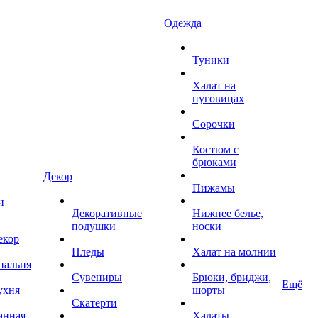
Одежда
Туники
Халат на
пуговицах
Сорочки
Костюм с
брюками
Декор
Пижамы
и
Декоративные
Нижнее белье,
подушки
носки
екор
Пледы
Халат на молнии
пальня
Сувениры
Брюки, бриджи,
Ещё
ухня
шорты
Скатерти
анная
Халаты