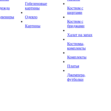
Гобеленовые
дежда
картины
Костюм с
шортами
увениры
Одеяло
Костюм с
Картины
бриджами
Халат на запах
Костюмы,
комплекты
Комплекты
Платья
Джемпера,
футболки