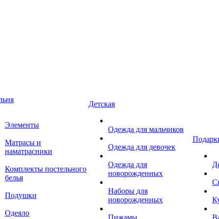
льня
Детская
Элементы
Одежда для мальчиков
Подарк
Матрасы и
Одежда для девочек
наматрасники
Одежда для
Д
Комплекты постельного
новорожденных
белья
С
Наборы для
Подушки
новорожденных
К
Одеяло
Пижамы
В