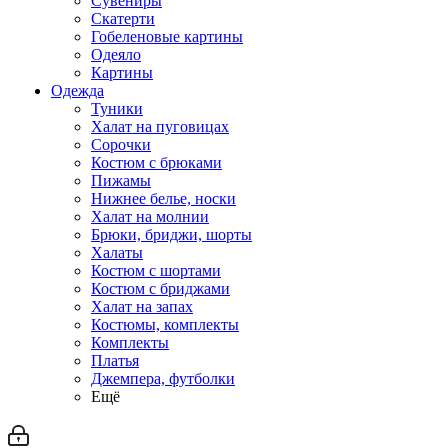
Сувениры
Скатерти
Гобеленовые картины
Одеяло
Картины
Одежда
Туники
Халат на пуговицах
Сорочки
Костюм с брюками
Пижамы
Нижнее белье, носки
Халат на молнии
Брюки, бриджи, шорты
Халаты
Костюм с шортами
Костюм с бриджами
Халат на запах
Костюмы, комплекты
Комплекты
Платья
Джемпера, футболки
Ещё