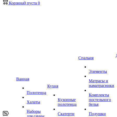
Корзина
0
пуста
0
Спальня
Элементы
Ванная
Матрасы и
наматрасники
Кухня
Полотенца
Комплекты
Кухонные
постельного
Халаты
полотенца
белья
Наборы
Скатерти
Подушки
для сауны