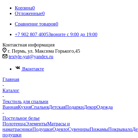
Корзина
0
Отложенные
0
Сравнение товаров
0
+7 902 807 4005
Звоните с 9:00 до 19:00
Контактная информация
г. Пермь, ул. Максима Горького,45
textyle-yut@yandex.ru
Вконтакте
Главная
-
Каталог
-
Текстиль для спальни
Ванная
Кухня
Спальня
Детская
Подарки
Декор
Одежда
-
Постельное белье
Полотенца
Элементы
Матрасы и
наматрасники
Подушки
Одеяло
Сувениры
Пижамы
Покрывало
Де
подушки