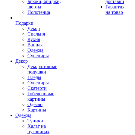
Брюки, бриджи,
доставки
шорты
Гарантия
Полотенца
на товар
Подарки
Декор
Спальня
Кухня
Ванная
Одежда
Сувениры
Декор
Декоративные
подушки
Пледы
Сувениры
Скатерти
Гобеленовые
картины
Одеяло
Картины
Одежда
Туники
Халат на
пуговицах