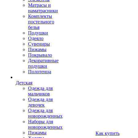
Матрасы и
наматрасники
Комплекты
постельного
белья
Подушки
Одеяло
Сувениры
Пижамы
Покрывало
Декоративные
подушки
Полотенца
Детская
Одежда для
мальчиков
Одежда для
девочек
Одежда для
новорожденных
Наборы для
новорожденных
Пижамы
Как купить