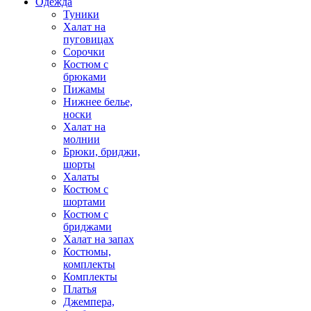
Одежда
Туники
Халат на
пуговицах
Сорочки
Костюм с
брюками
Пижамы
Нижнее белье,
носки
Халат на
молнии
Брюки, бриджи,
шорты
Халаты
Костюм с
шортами
Костюм с
бриджами
Халат на запах
Костюмы,
комплекты
Комплекты
Платья
Джемпера,