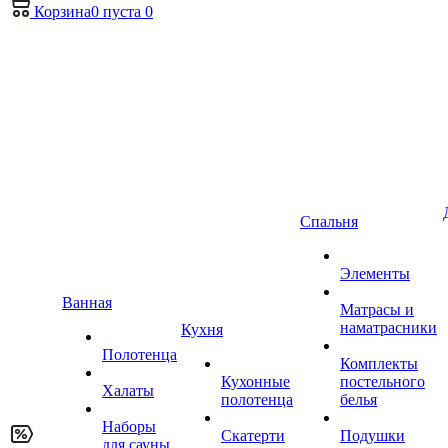
Корзина
0
пуста
0
Спальня
Элементы
Ванная
Матрасы и
наматрасники
Кухня
Полотенца
Комплекты
Кухонные
постельного
Халаты
полотенца
белья
Наборы
Скатерти
Подушки
для сауны