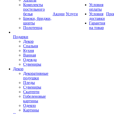
Халаты
Комплекты
Условия
постельного
оплаты
белья
Акции
Услуги
Условия
Про
Брюки, бриджи,
доставки
шорты
Гарантия
Полотенца
на товар
Подарки
Декор
Спальня
Кухня
Ванная
Одежда
Сувениры
Декор
Декоративные
подушки
Пледы
Сувениры
Скатерти
Гобеленовые
картины
Одеяло
Картины