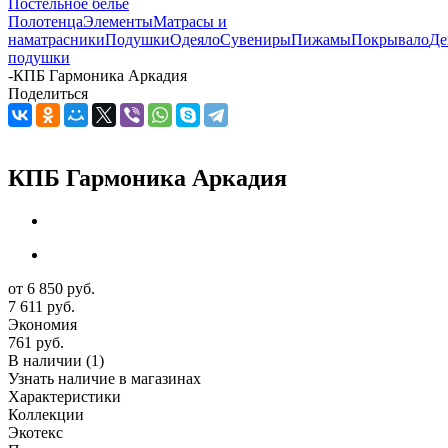
Постельное белье
Полотенца
Элементы
Матрасы и
наматрасники
Подушки
Одеяло
Сувениры
Пижамы
Покрывало
Де
подушки
-
КПБ Гармоника Аркадия
Поделиться
КПБ Гармоника Аркадия
от
6 850 руб.
7 611 руб.
Экономия
761 руб.
В наличии
(1)
Узнать наличие в магазинах
Характеристики
Коллекции
Экотекс