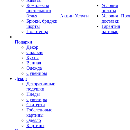
Халаты
Комплекты
Условия
постельного
оплаты
белья
Акции
Услуги
Условия
Про
Брюки, бриджи,
доставки
шорты
Гарантия
Полотенца
на товар
Подарки
Декор
Спальня
Кухня
Ванная
Одежда
Сувениры
Декор
Декоративные
подушки
Пледы
Сувениры
Скатерти
Гобеленовые
картины
Одеяло
Картины