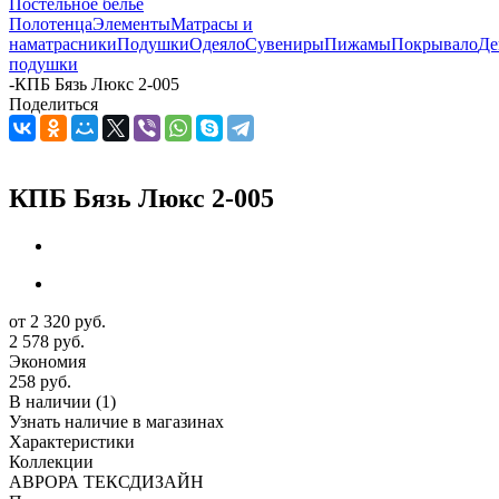
Постельное белье
Полотенца
Элементы
Матрасы и
наматрасники
Подушки
Одеяло
Сувениры
Пижамы
Покрывало
Де
подушки
-
КПБ Бязь Люкс 2-005
Поделиться
КПБ Бязь Люкс 2-005
от
2 320 руб.
2 578 руб.
Экономия
258 руб.
В наличии
(1)
Узнать наличие в магазинах
Характеристики
Коллекции
АВРОРА ТЕКСДИЗАЙН