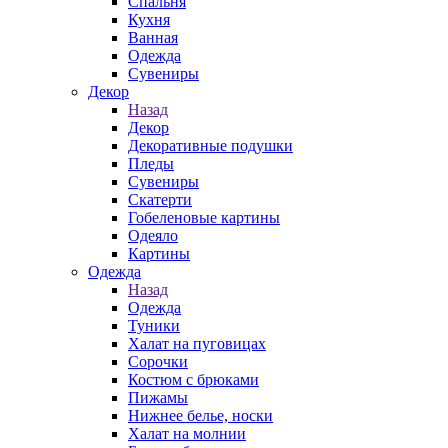
Спальня
Кухня
Ванная
Одежда
Сувениры
Декор
Назад
Декор
Декоративные подушки
Пледы
Сувениры
Скатерти
Гобеленовые картины
Одеяло
Картины
Одежда
Назад
Одежда
Туники
Халат на пуговицах
Сорочки
Костюм с брюками
Пижамы
Нижнее белье, носки
Халат на молнии