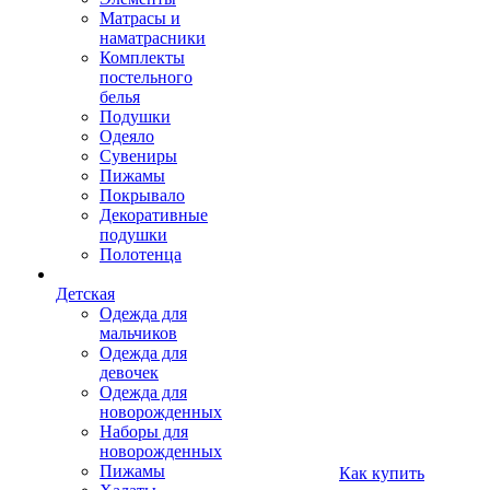
Матрасы и
наматрасники
Комплекты
постельного
белья
Подушки
Одеяло
Сувениры
Пижамы
Покрывало
Декоративные
подушки
Полотенца
Детская
Одежда для
мальчиков
Одежда для
девочек
Одежда для
новорожденных
Наборы для
новорожденных
Пижамы
Как купить