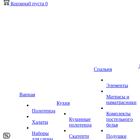
Корзина
0
пуста
0
Спальня
Элементы
Ванная
Матрасы и
наматрасники
Кухня
Полотенца
Комплекты
Кухонные
постельного
Халаты
полотенца
белья
Наборы
Скатерти
Подушки
для сауны