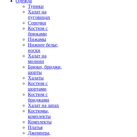
Одежда
Туники
Халат на
пуговицах
Сорочки
Костюм с
брюками
Пижамы
Нижнее белье,
носки
Халат на
молнии
Брюки, бриджи,
шорты
Халаты
Костюм с
шортами
Костюм с
бриджами
Халат на запах
Костюмы,
комплекты
Комплекты
Платья
Джемпера,