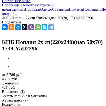
Постельное белье
Полотенца
Элементы
Матрасы и
наматрасники
Подушки
Одеяло
Сувениры
Пижамы
Покрывало
Де
подушки
-
КПБ Поплин 2х сп(220х240)(нав 50х70) 1739-Y5D2296
Поделиться
КПБ Поплин 2х сп(220х240)(нав 50х70)
1739-Y5D2296
от
3 786 руб.
4 207 руб.
Экономия
421 руб.
В наличии
(1)
Узнать наличие в магазинах
Характеристики
Коллекции