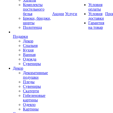
Халаты
Комплекты
Условия
постельного
оплаты
белья
Акции
Услуги
Условия
Про
Брюки, бриджи,
доставки
шорты
Гарантия
Полотенца
на товар
Подарки
Декор
Спальня
Кухня
Ванная
Одежда
Сувениры
Декор
Декоративные
подушки
Пледы
Сувениры
Скатерти
Гобеленовые
картины
Одеяло
Картины