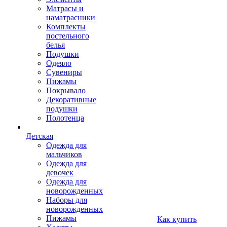
Матрасы и
наматрасники
Комплекты
постельного
белья
Подушки
Одеяло
Сувениры
Пижамы
Покрывало
Декоративные
подушки
Полотенца
Детская
Одежда для
мальчиков
Одежда для
девочек
Одежда для
новорожденных
Наборы для
новорожденных
Пижамы
Как купить