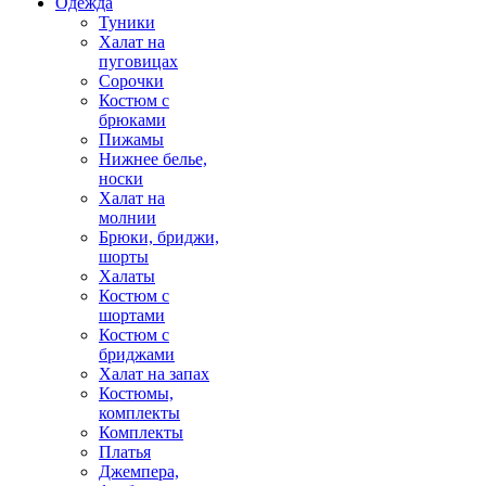
Одежда
Туники
Халат на
пуговицах
Сорочки
Костюм с
брюками
Пижамы
Нижнее белье,
носки
Халат на
молнии
Брюки, бриджи,
шорты
Халаты
Костюм с
шортами
Костюм с
бриджами
Халат на запах
Костюмы,
комплекты
Комплекты
Платья
Джемпера,