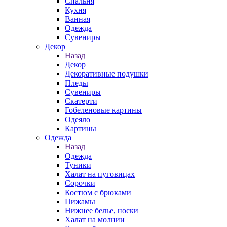
Спальня
Кухня
Ванная
Одежда
Сувениры
Декор
Назад
Декор
Декоративные подушки
Пледы
Сувениры
Скатерти
Гобеленовые картины
Одеяло
Картины
Одежда
Назад
Одежда
Туники
Халат на пуговицах
Сорочки
Костюм с брюками
Пижамы
Нижнее белье, носки
Халат на молнии