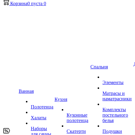
Корзина
0
пуста
0
Спальня
Элементы
Ванная
Матрасы и
наматрасники
Кухня
Полотенца
Комплекты
Кухонные
постельного
Халаты
полотенца
белья
Наборы
Скатерти
Подушки
для сауны