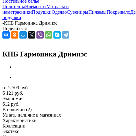
Постельное белье
Полотенца
Элементы
Матрасы и
наматрасники
Подушки
Одеяло
Сувениры
Пижамы
Покрывало
Де
подушки
-
КПБ Гармоника Дримнэс
Поделиться
КПБ Гармоника Дримнэс
от
5 509 руб.
6 121 руб.
Экономия
612 руб.
В наличии
(2)
Узнать наличие в магазинах
Характеристики
Коллекции
Экотекс