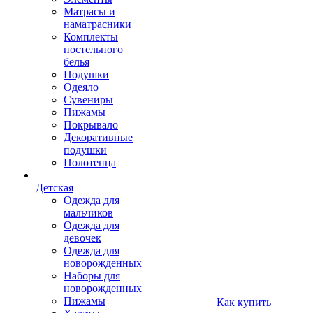
Матрасы и
наматрасники
Комплекты
постельного
белья
Подушки
Одеяло
Сувениры
Пижамы
Покрывало
Декоративные
подушки
Полотенца
Детская
Одежда для
мальчиков
Одежда для
девочек
Одежда для
новорожденных
Наборы для
новорожденных
Пижамы
Как купить