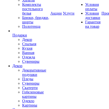
Халаты
Комплекты
Условия
постельного
оплаты
белья
Акции
Услуги
Условия
Про
Брюки, бриджи,
доставки
шорты
Гарантия
Полотенца
на товар
Подарки
Декор
Спальня
Кухня
Ванная
Одежда
Сувениры
Декор
Декоративные
подушки
Пледы
Сувениры
Скатерти
Гобеленовые
картины
Одеяло
Картины