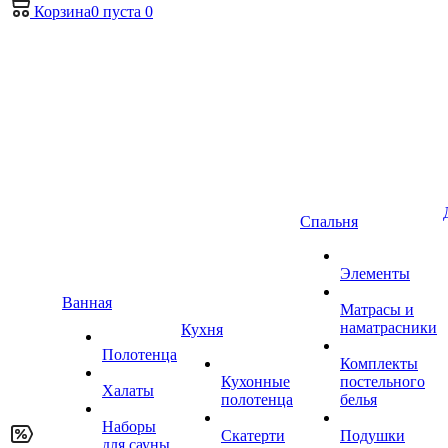
Корзина
0
пуста
0
Спальня
Элементы
Ванная
Матрасы и
наматрасники
Кухня
Полотенца
Комплекты
Кухонные
постельного
Халаты
полотенца
белья
Наборы
Скатерти
Подушки
для сауны