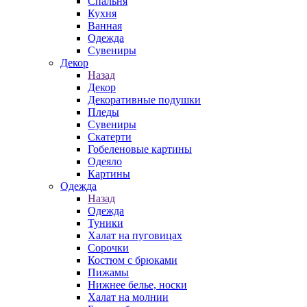
Спальня
Кухня
Ванная
Одежда
Сувениры
Декор
Назад
Декор
Декоративные подушки
Пледы
Сувениры
Скатерти
Гобеленовые картины
Одеяло
Картины
Одежда
Назад
Одежда
Туники
Халат на пуговицах
Сорочки
Костюм с брюками
Пижамы
Нижнее белье, носки
Халат на молнии