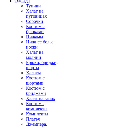
Одежда
Туники
Халат на
пуговицах
Сорочки
Костюм с
брюками
Пижамы
Нижнее белье,
носки
Халат на
молнии
Брюки, бриджи,
шорты
Халаты
Костюм с
шортами
Костюм с
бриджами
Халат на запах
Костюмы,
комплекты
Комплекты
Платья
Джемпера,