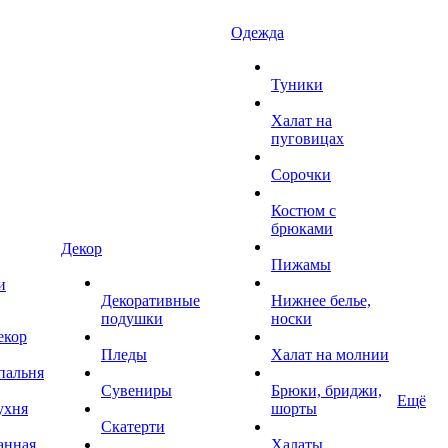
Одежда
Туники
Халат на
пуговицах
Сорочки
Костюм с
брюками
Декор
Пижамы
и
Декоративные
Нижнее белье,
подушки
носки
екор
Пледы
Халат на молнии
пальня
Сувениры
Брюки, бриджи,
Ещё
ухня
шорты
Скатерти
анная
Халаты