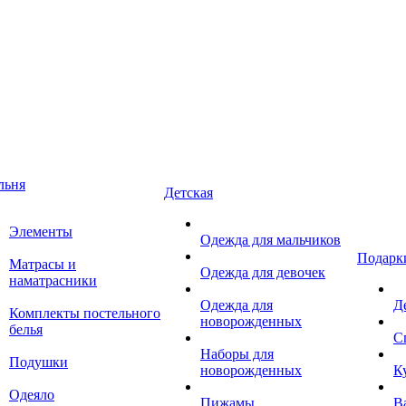
льня
Детская
Элементы
Одежда для мальчиков
Подарк
Матрасы и
Одежда для девочек
наматрасники
Одежда для
Д
Комплекты постельного
новорожденных
белья
С
Наборы для
Подушки
новорожденных
К
Одеяло
Пижамы
В