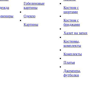
Гобеленовые
дежда
картины
Костюм с
шортами
увениры
Одеяло
Костюм с
Картины
бриджами
Халат на запах
Костюмы,
комплекты
Комплекты
Платья
Джемпера,
футболки