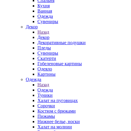
Спальня
Кухня
Ванная
Одежда
Сувениры
Декор
Назад
Декор
Декоративные подушки
Пледы
Сувениры
Скатерти
Гобеленовые картины
Одеяло
Картины
Одежда
Назад
Одежда
Туники
Халат на пуговицах
Сорочки
Костюм с брюками
Пижамы
Нижнее белье, носки
Халат на молнии