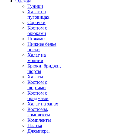
Одежда
Туники
Халат на
пуговицах
Сорочки
Костюм с
брюками
Пижамы
Нижнее белье,
носки
Халат на
молнии
Брюки, бриджи,
шорты
Халаты
Костюм с
шортами
Костюм с
бриджами
Халат на запах
Костюмы,
комплекты
Комплекты
Платья
Джемпера,