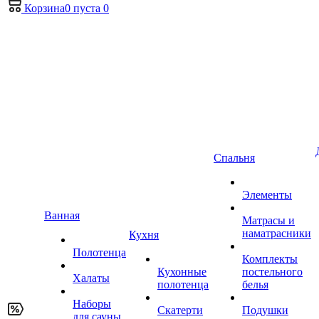
Корзина
0
пуста
0
Спальня
Элементы
Ванная
Матрасы и
наматрасники
Кухня
Полотенца
Комплекты
Кухонные
постельного
Халаты
полотенца
белья
Наборы
Скатерти
Подушки
для сауны