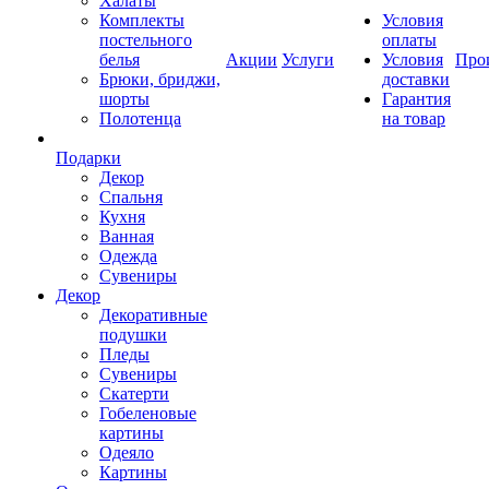
Халаты
Комплекты
Условия
постельного
оплаты
белья
Акции
Услуги
Условия
Про
Брюки, бриджи,
доставки
шорты
Гарантия
Полотенца
на товар
Подарки
Декор
Спальня
Кухня
Ванная
Одежда
Сувениры
Декор
Декоративные
подушки
Пледы
Сувениры
Скатерти
Гобеленовые
картины
Одеяло
Картины