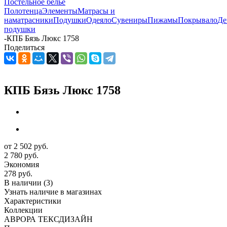
Постельное белье
Полотенца
Элементы
Матрасы и
наматрасники
Подушки
Одеяло
Сувениры
Пижамы
Покрывало
Де
подушки
-
КПБ Бязь Люкс 1758
Поделиться
КПБ Бязь Люкс 1758
от
2 502 руб.
2 780 руб.
Экономия
278 руб.
В наличии
(3)
Узнать наличие в магазинах
Характеристики
Коллекции
АВРОРА ТЕКСДИЗАЙН