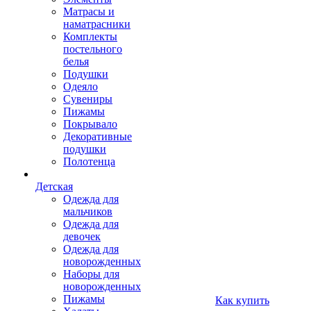
Матрасы и
наматрасники
Комплекты
постельного
белья
Подушки
Одеяло
Сувениры
Пижамы
Покрывало
Декоративные
подушки
Полотенца
Детская
Одежда для
мальчиков
Одежда для
девочек
Одежда для
новорожденных
Наборы для
новорожденных
Пижамы
Как купить