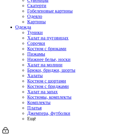
Сувениры
Скатерти
Гобеленовые картины
Одеяло
Картины
Одежда
Туники
Халат на пуговицах
Сорочки
Костюм с брюками
Пижамы
Нижнее белье, носки
Халат на молнии
Брюки, бриджи, шорты
Халаты
Костюм с шортами
Костюм с бриджами
Халат на запах
Костюмы, комплекты
Комплекты
Платья
Джемпера, футболки
Ещё