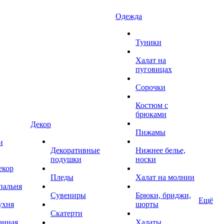
Одежда
Туники
Халат на
пуговицах
Сорочки
Костюм с
брюками
Декор
Пижамы
и
Декоративные
Нижнее белье,
подушки
носки
екор
Пледы
Халат на молнии
пальня
Сувениры
Брюки, бриджи,
Ещё
ухня
шорты
Скатерти
анная
Халаты