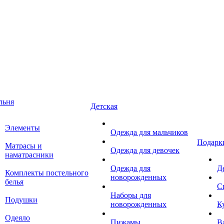
льня
Детская
Элементы
Одежда для мальчиков
Подарк
Матрасы и
Одежда для девочек
наматрасники
Одежда для
Д
Комплекты постельного
новорожденных
белья
С
Наборы для
Подушки
новорожденных
К
Одеяло
Пижамы
В