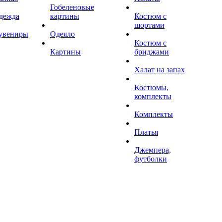
Гобеленовые
дежда
картины
Костюм с
шортами
увениры
Одеяло
Костюм с
Картины
бриджами
Халат на запах
Костюмы,
комплекты
Комплекты
Платья
Джемпера,
футболки