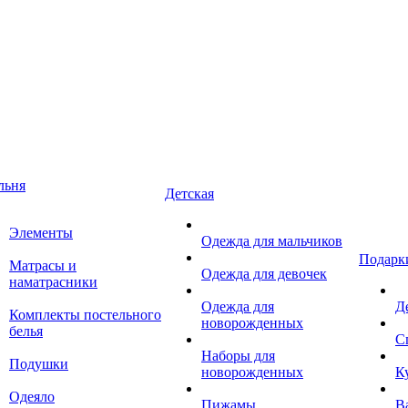
льня
Детская
Элементы
Одежда для мальчиков
Подарк
Матрасы и
Одежда для девочек
наматрасники
Одежда для
Д
Комплекты постельного
новорожденных
белья
С
Наборы для
Подушки
новорожденных
К
Одеяло
Пижамы
В