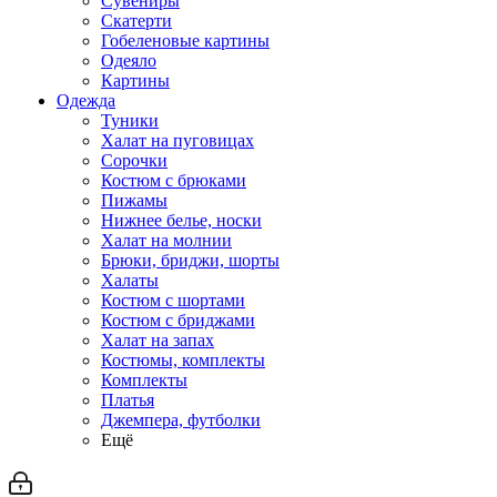
Сувениры
Скатерти
Гобеленовые картины
Одеяло
Картины
Одежда
Туники
Халат на пуговицах
Сорочки
Костюм с брюками
Пижамы
Нижнее белье, носки
Халат на молнии
Брюки, бриджи, шорты
Халаты
Костюм с шортами
Костюм с бриджами
Халат на запах
Костюмы, комплекты
Комплекты
Платья
Джемпера, футболки
Ещё