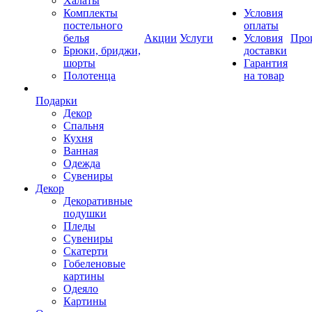
Халаты
Комплекты
Условия
постельного
оплаты
белья
Акции
Услуги
Условия
Про
Брюки, бриджи,
доставки
шорты
Гарантия
Полотенца
на товар
Подарки
Декор
Спальня
Кухня
Ванная
Одежда
Сувениры
Декор
Декоративные
подушки
Пледы
Сувениры
Скатерти
Гобеленовые
картины
Одеяло
Картины