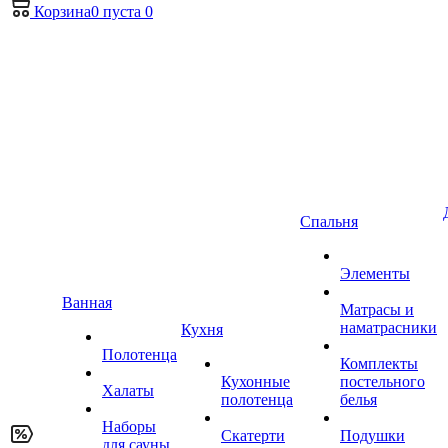
Корзина
0
пуста
0
Спальня
Элементы
Ванная
Матрасы и
наматрасники
Кухня
Полотенца
Комплекты
Кухонные
постельного
Халаты
полотенца
белья
Наборы
Скатерти
Подушки
для сауны