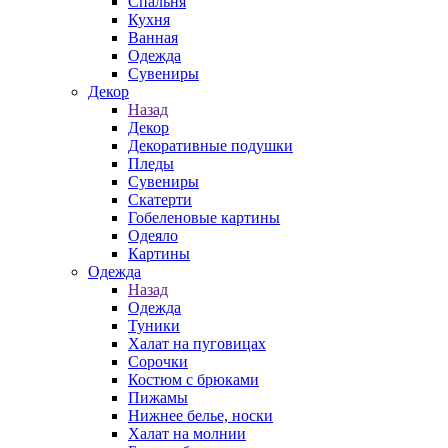
Спальня
Кухня
Ванная
Одежда
Сувениры
Декор
Назад
Декор
Декоративные подушки
Пледы
Сувениры
Скатерти
Гобеленовые картины
Одеяло
Картины
Одежда
Назад
Одежда
Туники
Халат на пуговицах
Сорочки
Костюм с брюками
Пижамы
Нижнее белье, носки
Халат на молнии