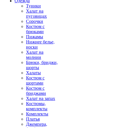
Одежда
Туники
Халат на
пуговицах
Сорочки
Костюм с
брюками
Пижамы
Нижнее белье,
носки
Халат на
молнии
Брюки, бриджи,
шорты
Халаты
Костюм с
шортами
Костюм с
бриджами
Халат на запах
Костюмы,
комплекты
Комплекты
Платья
Джемпера,