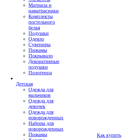
Матрасы и
наматрасники
Комплекты
постельного
белья
Подушки
Одеяло
Сувениры
Пижамы
Покрывало
Декоративные
подушки
Полотенца
Детская
Одежда для
мальчиков
Одежда для
девочек
Одежда для
новорожденных
Наборы для
новорожденных
Пижамы
Как купить