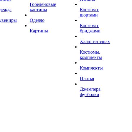
Гобеленовые
дежда
картины
Костюм с
шортами
увениры
Одеяло
Костюм с
Картины
бриджами
Халат на запах
Костюмы,
комплекты
Комплекты
Платья
Джемпера,
футболки