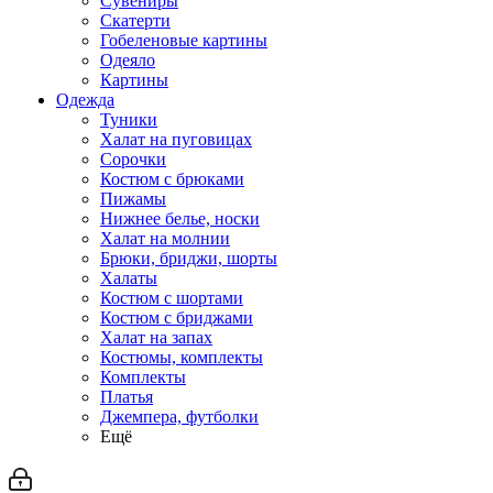
Сувениры
Скатерти
Гобеленовые картины
Одеяло
Картины
Одежда
Туники
Халат на пуговицах
Сорочки
Костюм с брюками
Пижамы
Нижнее белье, носки
Халат на молнии
Брюки, бриджи, шорты
Халаты
Костюм с шортами
Костюм с бриджами
Халат на запах
Костюмы, комплекты
Комплекты
Платья
Джемпера, футболки
Ещё