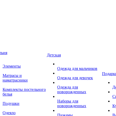
льня
Детская
Элементы
Одежда для мальчиков
Подарк
Матрасы и
Одежда для девочек
наматрасники
Одежда для
Д
Комплекты постельного
новорожденных
белья
С
Наборы для
Подушки
новорожденных
К
Одеяло
Пижамы
В