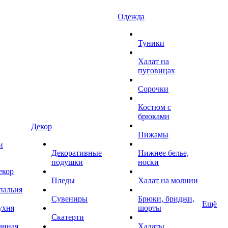
Одежда
Туники
Халат на
пуговицах
Сорочки
Костюм с
брюками
Декор
Пижамы
и
Декоративные
Нижнее белье,
подушки
носки
екор
Пледы
Халат на молнии
пальня
Сувениры
Брюки, бриджи,
Ещё
ухня
шорты
Скатерти
анная
Халаты