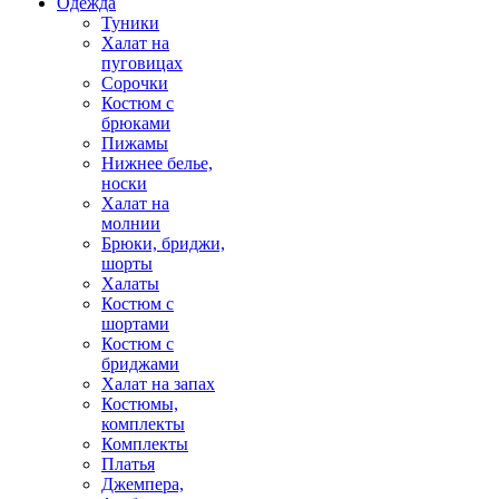
Одежда
Туники
Халат на
пуговицах
Сорочки
Костюм с
брюками
Пижамы
Нижнее белье,
носки
Халат на
молнии
Брюки, бриджи,
шорты
Халаты
Костюм с
шортами
Костюм с
бриджами
Халат на запах
Костюмы,
комплекты
Комплекты
Платья
Джемпера,