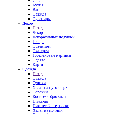
Спальня
Кухня
Ванная
Одежда
Сувениры
Декор
Назад
Декор
Декоративные подушки
Пледы
Сувениры
Скатерти
Гобеленовые картины
Одеяло
Картины
Одежда
Назад
Одежда
Туники
Халат на пуговицах
Сорочки
Костюм с брюками
Пижамы
Нижнее белье, носки
Халат на молнии