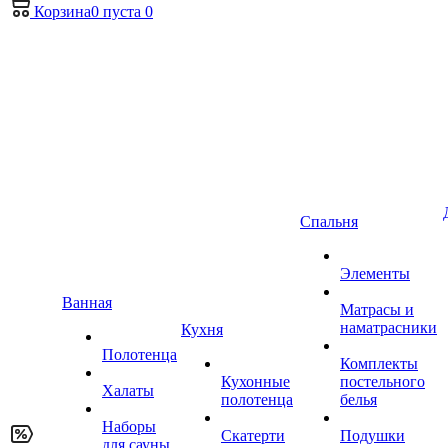
Корзина
0
пуста
0
Спальня
Элементы
Ванная
Матрасы и
наматрасники
Кухня
Полотенца
Комплекты
Кухонные
постельного
Халаты
полотенца
белья
Наборы
Скатерти
Подушки
для сауны