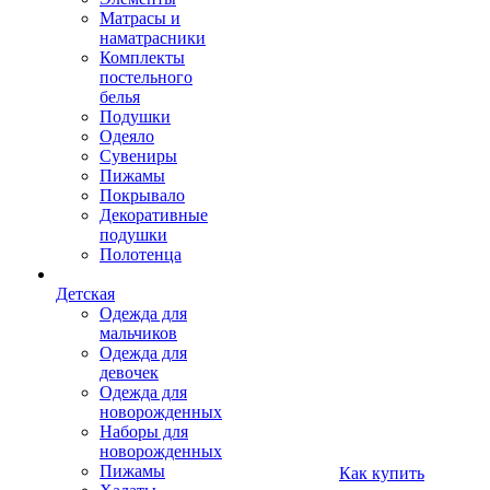
Матрасы и
наматрасники
Комплекты
постельного
белья
Подушки
Одеяло
Сувениры
Пижамы
Покрывало
Декоративные
подушки
Полотенца
Детская
Одежда для
мальчиков
Одежда для
девочек
Одежда для
новорожденных
Наборы для
новорожденных
Пижамы
Как купить