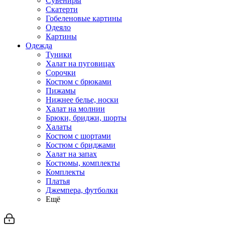
Сувениры
Скатерти
Гобеленовые картины
Одеяло
Картины
Одежда
Туники
Халат на пуговицах
Сорочки
Костюм с брюками
Пижамы
Нижнее белье, носки
Халат на молнии
Брюки, бриджи, шорты
Халаты
Костюм с шортами
Костюм с бриджами
Халат на запах
Костюмы, комплекты
Комплекты
Платья
Джемпера, футболки
Ещё