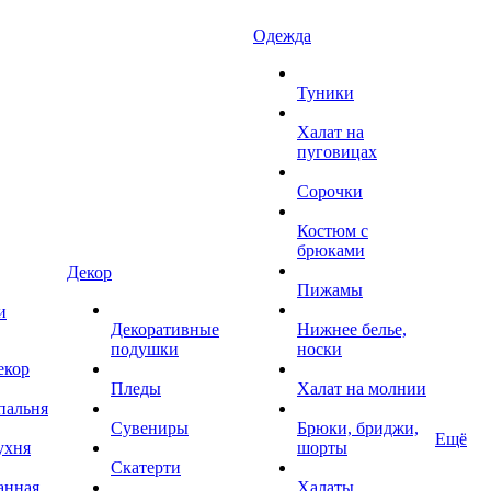
Одежда
Туники
Халат на
пуговицах
Сорочки
Костюм с
брюками
Декор
Пижамы
и
Декоративные
Нижнее белье,
подушки
носки
екор
Пледы
Халат на молнии
пальня
Сувениры
Брюки, бриджи,
Ещё
ухня
шорты
Скатерти
анная
Халаты