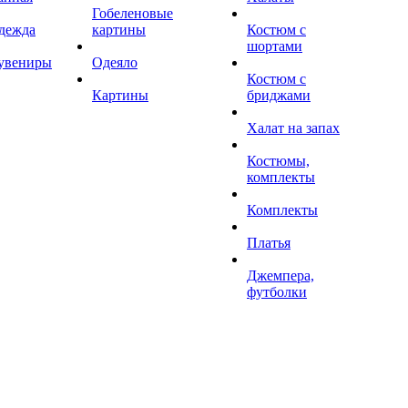
Гобеленовые
дежда
картины
Костюм с
шортами
увениры
Одеяло
Костюм с
Картины
бриджами
Халат на запах
Костюмы,
комплекты
Комплекты
Платья
Джемпера,
футболки