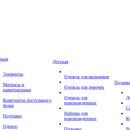
льня
Детская
Элементы
Одежда для мальчиков
Подарк
Матрасы и
Одежда для девочек
наматрасники
Одежда для
Д
Комплекты постельного
новорожденных
белья
С
Наборы для
Подушки
новорожденных
К
Одеяло
Пижамы
В