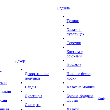
Одежда
Туники
Халат на
пуговицах
Сорочки
Костюм с
брюками
Декор
Пижамы
и
Декоративные
Нижнее белье,
подушки
носки
екор
Пледы
Халат на молнии
пальня
Сувениры
Брюки, бриджи,
Ещё
ухня
шорты
Скатерти
анная
Халаты