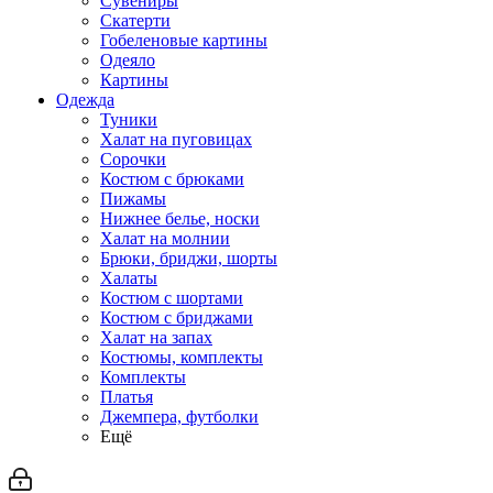
Сувениры
Скатерти
Гобеленовые картины
Одеяло
Картины
Одежда
Туники
Халат на пуговицах
Сорочки
Костюм с брюками
Пижамы
Нижнее белье, носки
Халат на молнии
Брюки, бриджи, шорты
Халаты
Костюм с шортами
Костюм с бриджами
Халат на запах
Костюмы, комплекты
Комплекты
Платья
Джемпера, футболки
Ещё