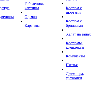
Гобеленовые
дежда
картины
Костюм с
шортами
увениры
Одеяло
Костюм с
Картины
бриджами
Халат на запах
Костюмы,
комплекты
Комплекты
Платья
Джемпера,
футболки