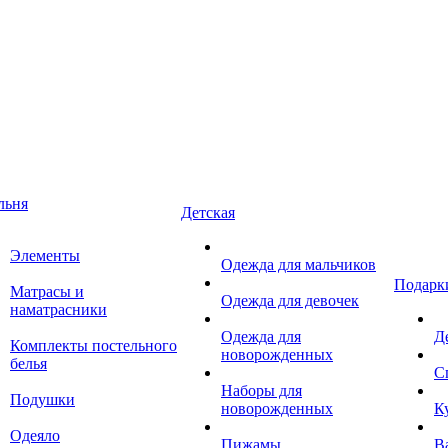
льня
Детская
Элементы
Одежда для мальчиков
Подарк
Матрасы и
Одежда для девочек
наматрасники
Одежда для
Д
Комплекты постельного
новорожденных
белья
С
Наборы для
Подушки
новорожденных
К
Одеяло
Пижамы
В