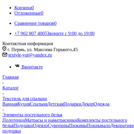
Корзина
0
Отложенные
0
Сравнение товаров
0
+7 902 807 4005
Звоните с 9:00 до 19:00
Контактная информация
г. Пермь, ул. Максима Горького,45
textyle-yut@yandex.ru
Вконтакте
Главная
-
Каталог
-
Текстиль для спальни
Ванная
Кухня
Спальня
Детская
Подарки
Декор
Одежда
-
Элементы постельного белья
Полотенца
Матрасы и наматрасники
Комплекты постельного
белья
Подушки
Одеяло
Сувениры
Пижамы
Покрывало
Декоратив
подушки