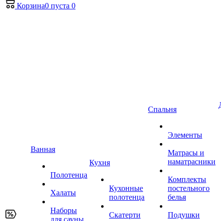
Корзина
0
пуста
0
Спальня
Элементы
Ванная
Матрасы и
наматрасники
Кухня
Полотенца
Комплекты
Кухонные
постельного
Халаты
полотенца
белья
Наборы
Скатерти
Подушки
для сауны