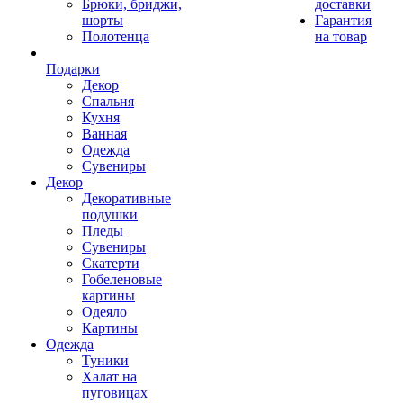
Брюки, бриджи,
доставки
шорты
Гарантия
Полотенца
на товар
Подарки
Декор
Спальня
Кухня
Ванная
Одежда
Сувениры
Декор
Декоративные
подушки
Пледы
Сувениры
Скатерти
Гобеленовые
картины
Одеяло
Картины
Одежда
Туники
Халат на
пуговицах