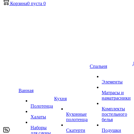
Корзина
0
пуста
0
Спальня
Элементы
Ванная
Матрасы и
наматрасники
Кухня
Полотенца
Комплекты
Кухонные
постельного
Халаты
полотенца
белья
Наборы
Скатерти
Подушки
для сауны