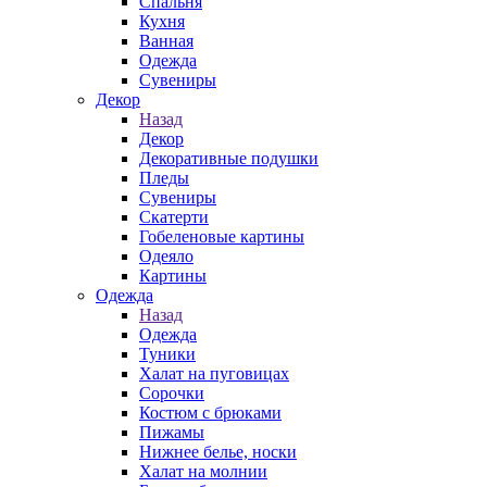
Спальня
Кухня
Ванная
Одежда
Сувениры
Декор
Назад
Декор
Декоративные подушки
Пледы
Сувениры
Скатерти
Гобеленовые картины
Одеяло
Картины
Одежда
Назад
Одежда
Туники
Халат на пуговицах
Сорочки
Костюм с брюками
Пижамы
Нижнее белье, носки
Халат на молнии