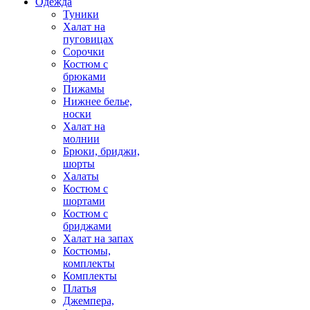
Одежда
Туники
Халат на
пуговицах
Сорочки
Костюм с
брюками
Пижамы
Нижнее белье,
носки
Халат на
молнии
Брюки, бриджи,
шорты
Халаты
Костюм с
шортами
Костюм с
бриджами
Халат на запах
Костюмы,
комплекты
Комплекты
Платья
Джемпера,