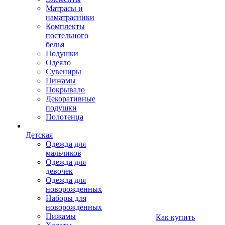
Матрасы и
наматрасники
Комплекты
постельного
белья
Подушки
Одеяло
Сувениры
Пижамы
Покрывало
Декоративные
подушки
Полотенца
Детская
Одежда для
мальчиков
Одежда для
девочек
Одежда для
новорожденных
Наборы для
новорожденных
Пижамы
Как купить