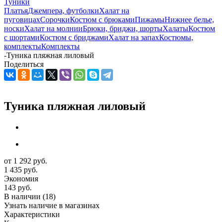
Туники
Платья
Джемпера, футболки
Халат на
пуговицах
Сорочки
Костюм с брюками
Пижамы
Нижнее белье,
носки
Халат на молнии
Брюки, бриджи, шорты
Халаты
Костюм
с шортами
Костюм с бриджами
Халат на запах
Костюмы,
комплекты
Комплекты
-
Туника пляжная лиловый
Поделиться
Туника пляжная лиловый
от
1 292 руб.
1 435 руб.
Экономия
143 руб.
В наличии
(18)
Узнать наличие в магазинах
Характеристики