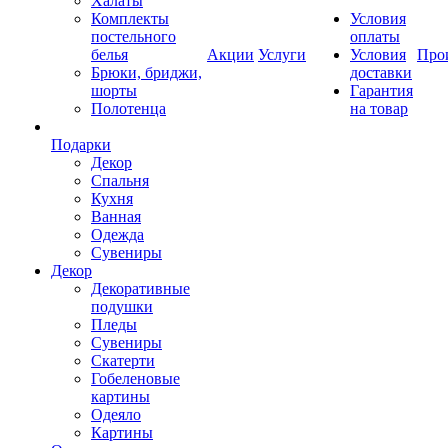
Халаты
Комплекты
Условия
постельного
оплаты
белья
Акции
Услуги
Условия
Про
Брюки, бриджи,
доставки
шорты
Гарантия
Полотенца
на товар
Подарки
Декор
Спальня
Кухня
Ванная
Одежда
Сувениры
Декор
Декоративные
подушки
Пледы
Сувениры
Скатерти
Гобеленовые
картины
Одеяло
Картины