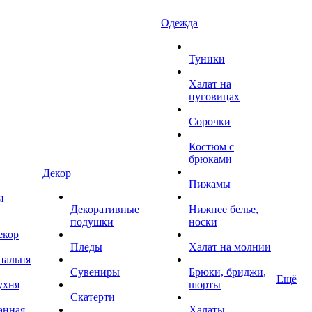
Одежда
Туники
Халат на
пуговицах
Сорочки
Костюм с
брюками
Декор
Пижамы
и
Декоративные
Нижнее белье,
подушки
носки
екор
Пледы
Халат на молнии
пальня
Сувениры
Брюки, бриджи,
Ещё
ухня
шорты
Скатерти
анная
Халаты