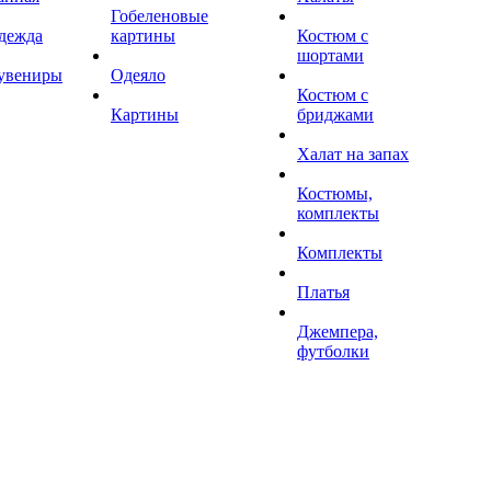
Гобеленовые
дежда
картины
Костюм с
шортами
увениры
Одеяло
Костюм с
Картины
бриджами
Халат на запах
Костюмы,
комплекты
Комплекты
Платья
Джемпера,
футболки