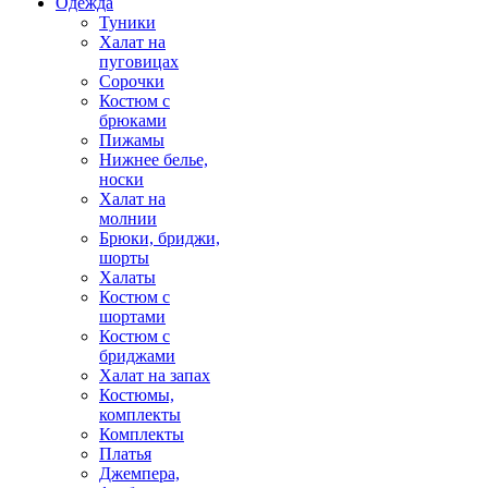
Одежда
Туники
Халат на
пуговицах
Сорочки
Костюм с
брюками
Пижамы
Нижнее белье,
носки
Халат на
молнии
Брюки, бриджи,
шорты
Халаты
Костюм с
шортами
Костюм с
бриджами
Халат на запах
Костюмы,
комплекты
Комплекты
Платья
Джемпера,