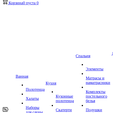
Корзина
0
пуста
0
Спальня
Элементы
Ванная
Матрасы и
наматрасники
Кухня
Полотенца
Комплекты
Кухонные
постельного
Халаты
полотенца
белья
Наборы
Скатерти
Подушки
для сауны