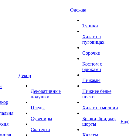
Одежда
Туники
Халат на
пуговицах
Сорочки
Костюм с
брюками
Декор
Пижамы
и
Декоративные
Нижнее белье,
подушки
носки
екор
Пледы
Халат на молнии
пальня
Сувениры
Брюки, бриджи,
Ещё
ухня
шорты
Скатерти
анная
Халаты