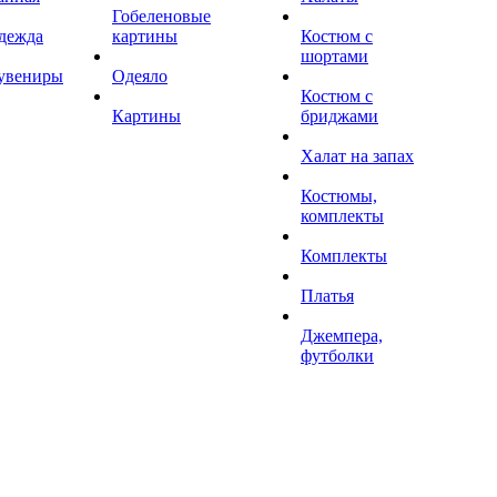
Гобеленовые
дежда
картины
Костюм с
шортами
увениры
Одеяло
Костюм с
Картины
бриджами
Халат на запах
Костюмы,
комплекты
Комплекты
Платья
Джемпера,
футболки