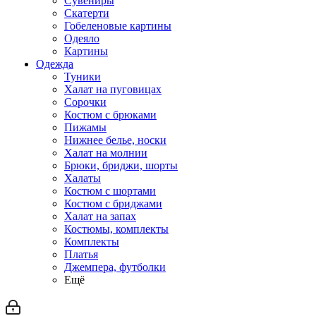
Сувениры
Скатерти
Гобеленовые картины
Одеяло
Картины
Одежда
Туники
Халат на пуговицах
Сорочки
Костюм с брюками
Пижамы
Нижнее белье, носки
Халат на молнии
Брюки, бриджи, шорты
Халаты
Костюм с шортами
Костюм с бриджами
Халат на запах
Костюмы, комплекты
Комплекты
Платья
Джемпера, футболки
Ещё