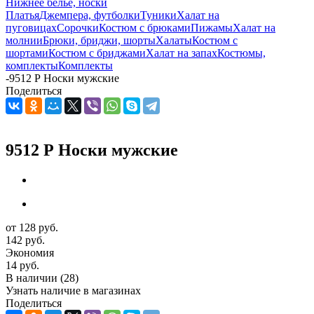
Нижнее белье, носки
Платья
Джемпера, футболки
Туники
Халат на
пуговицах
Сорочки
Костюм с брюками
Пижамы
Халат на
молнии
Брюки, бриджи, шорты
Халаты
Костюм с
шортами
Костюм с бриджами
Халат на запах
Костюмы,
комплекты
Комплекты
-
9512 Р Носки мужские
Поделиться
9512 Р Носки мужские
от
128 руб.
142 руб.
Экономия
14 руб.
В наличии
(28)
Узнать наличие в магазинах
Поделиться