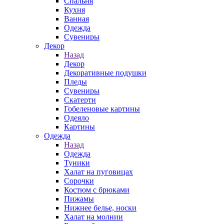
Спальня
Кухня
Ванная
Одежда
Сувениры
Декор
Назад
Декор
Декоративные подушки
Пледы
Сувениры
Скатерти
Гобеленовые картины
Одеяло
Картины
Одежда
Назад
Одежда
Туники
Халат на пуговицах
Сорочки
Костюм с брюками
Пижамы
Нижнее белье, носки
Халат на молнии