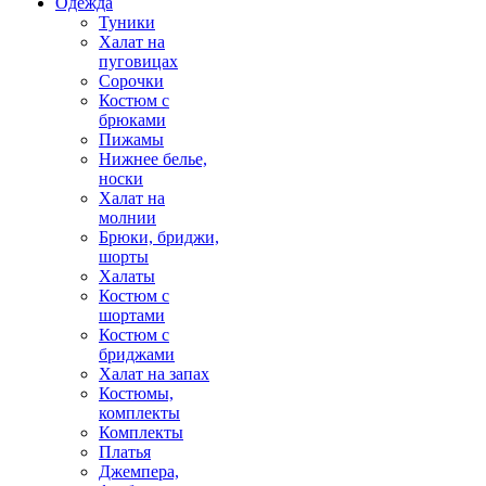
Одежда
Туники
Халат на
пуговицах
Сорочки
Костюм с
брюками
Пижамы
Нижнее белье,
носки
Халат на
молнии
Брюки, бриджи,
шорты
Халаты
Костюм с
шортами
Костюм с
бриджами
Халат на запах
Костюмы,
комплекты
Комплекты
Платья
Джемпера,