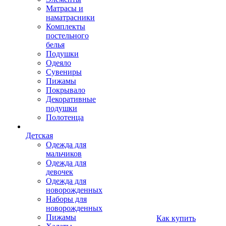
Матрасы и
наматрасники
Комплекты
постельного
белья
Подушки
Одеяло
Сувениры
Пижамы
Покрывало
Декоративные
подушки
Полотенца
Детская
Одежда для
мальчиков
Одежда для
девочек
Одежда для
новорожденных
Наборы для
новорожденных
Пижамы
Как купить