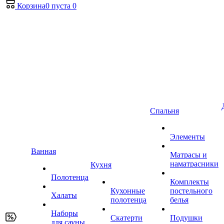
Корзина
0
пуста
0
Спальня
Элементы
Ванная
Матрасы и
наматрасники
Кухня
Полотенца
Комплекты
Кухонные
постельного
Халаты
полотенца
белья
Наборы
Скатерти
Подушки
для сауны