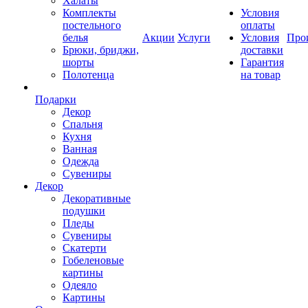
Халаты
Комплекты
Условия
постельного
оплаты
белья
Акции
Услуги
Условия
Про
Брюки, бриджи,
доставки
шорты
Гарантия
Полотенца
на товар
Подарки
Декор
Спальня
Кухня
Ванная
Одежда
Сувениры
Декор
Декоративные
подушки
Пледы
Сувениры
Скатерти
Гобеленовые
картины
Одеяло
Картины