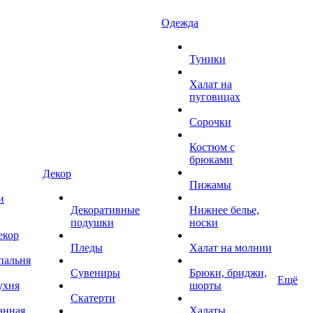
Одежда
Туники
Халат на
пуговицах
Сорочки
Костюм с
брюками
Декор
Пижамы
и
Декоративные
Нижнее белье,
подушки
носки
екор
Пледы
Халат на молнии
пальня
Сувениры
Брюки, бриджи,
Ещё
ухня
шорты
Скатерти
анная
Халаты