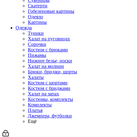
Сувениры
Скатерти
Гобеленовые картины
Одеяло
Картины
Одежда
Туники
Халат на пуговицах
Сорочки
Костюм с брюками
Пижамы
Нижнее белье, носки
Халат на молнии
Брюки, бриджи, шорты
Халаты
Костюм с шортами
Костюм с бриджами
Халат на запах
Костюмы, комплекты
Комплекты
Платья
Джемпера, футболки
Ещё