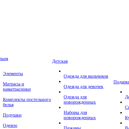
льня
Детская
Элементы
Одежда для мальчиков
Подарк
Матрасы и
Одежда для девочек
наматрасники
Одежда для
Д
Комплекты постельного
новорожденных
белья
С
Наборы для
Подушки
новорожденных
К
Одеяло
Пижамы
В