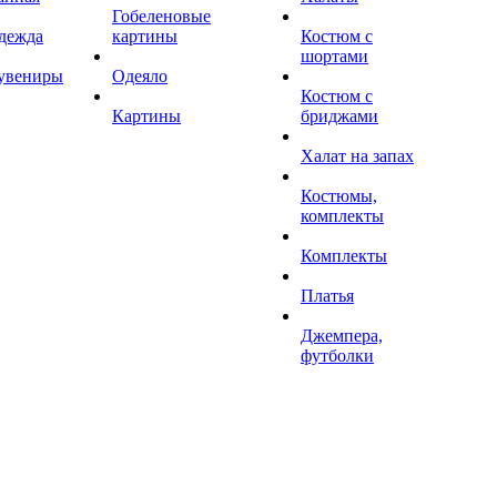
Гобеленовые
дежда
картины
Костюм с
шортами
увениры
Одеяло
Костюм с
Картины
бриджами
Халат на запах
Костюмы,
комплекты
Комплекты
Платья
Джемпера,
футболки