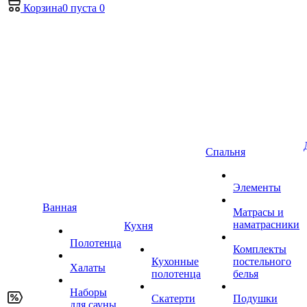
Корзина
0
пуста
0
Спальня
Элементы
Ванная
Матрасы и
наматрасники
Кухня
Полотенца
Комплекты
Кухонные
постельного
Халаты
полотенца
белья
Наборы
Скатерти
Подушки
для сауны