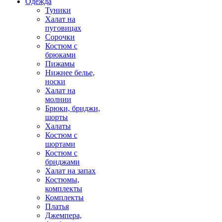
Одежда
Туники
Халат на
пуговицах
Сорочки
Костюм с
брюками
Пижамы
Нижнее белье,
носки
Халат на
молнии
Брюки, бриджи,
шорты
Халаты
Костюм с
шортами
Костюм с
бриджами
Халат на запах
Костюмы,
комплекты
Комплекты
Платья
Джемпера,