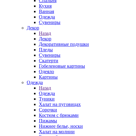
Спальня
Кухня
Ванная
Одежда
Сувениры
Декор
Назад
Декор
Декоративные подушки
Пледы
Сувениры
Скатерти
Гобеленовые картины
Одеяло
Картины
Одежда
Назад
Одежда
Туники
Халат на пуговицах
Сорочки
Костюм с брюками
Пижамы
Нижнее белье, носки
Халат на молнии