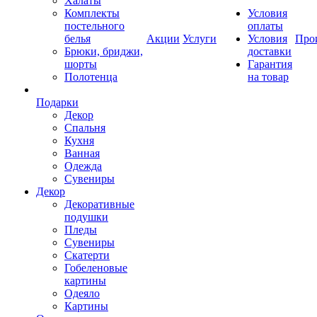
Халаты
Комплекты
Условия
постельного
оплаты
белья
Акции
Услуги
Условия
Про
Брюки, бриджи,
доставки
шорты
Гарантия
Полотенца
на товар
Подарки
Декор
Спальня
Кухня
Ванная
Одежда
Сувениры
Декор
Декоративные
подушки
Пледы
Сувениры
Скатерти
Гобеленовые
картины
Одеяло
Картины