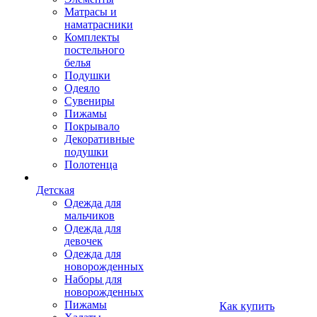
Матрасы и
наматрасники
Комплекты
постельного
белья
Подушки
Одеяло
Сувениры
Пижамы
Покрывало
Декоративные
подушки
Полотенца
Детская
Одежда для
мальчиков
Одежда для
девочек
Одежда для
новорожденных
Наборы для
новорожденных
Пижамы
Как купить