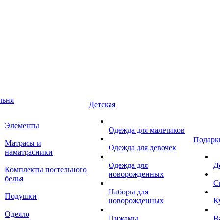
льня
Детская
Элементы
Одежда для мальчиков
Подарк
Матрасы и
Одежда для девочек
наматрасники
Одежда для
Д
Комплекты постельного
новорожденных
белья
С
Наборы для
Подушки
новорожденных
К
Одеяло
Пижамы
В