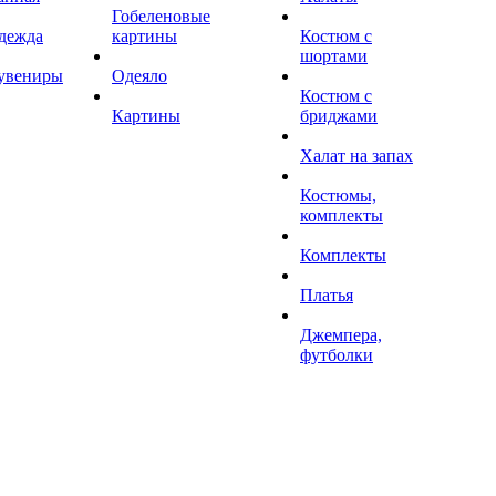
Гобеленовые
дежда
картины
Костюм с
шортами
увениры
Одеяло
Костюм с
Картины
бриджами
Халат на запах
Костюмы,
комплекты
Комплекты
Платья
Джемпера,
футболки