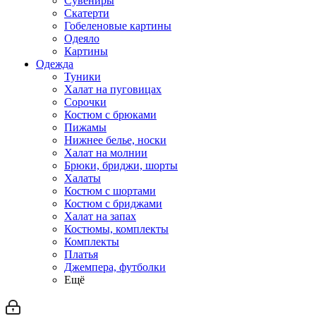
Сувениры
Скатерти
Гобеленовые картины
Одеяло
Картины
Одежда
Туники
Халат на пуговицах
Сорочки
Костюм с брюками
Пижамы
Нижнее белье, носки
Халат на молнии
Брюки, бриджи, шорты
Халаты
Костюм с шортами
Костюм с бриджами
Халат на запах
Костюмы, комплекты
Комплекты
Платья
Джемпера, футболки
Ещё