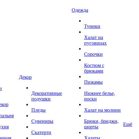
Одежда
Туники
Халат на
пуговицах
Сорочки
Костюм с
брюками
Декор
Пижамы
и
Декоративные
Нижнее белье,
подушки
носки
екор
Пледы
Халат на молнии
пальня
Сувениры
Брюки, бриджи,
Ещё
ухня
шорты
Скатерти
анная
Халаты