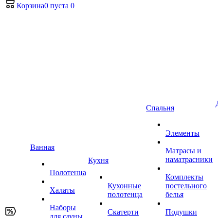
Корзина
0
пуста
0
Спальня
Элементы
Ванная
Матрасы и
наматрасники
Кухня
Полотенца
Комплекты
Кухонные
постельного
Халаты
полотенца
белья
Наборы
Скатерти
Подушки
для сауны