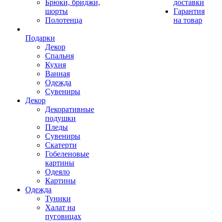
Брюки, бриджи,
доставки
шорты
Гарантия
Полотенца
на товар
Подарки
Декор
Спальня
Кухня
Ванная
Одежда
Сувениры
Декор
Декоративные
подушки
Пледы
Сувениры
Скатерти
Гобеленовые
картины
Одеяло
Картины
Одежда
Туники
Халат на
пуговицах