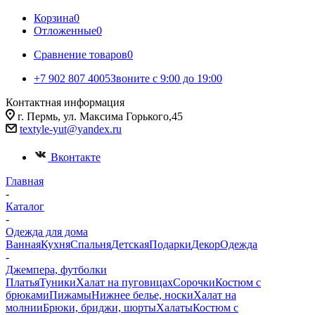
Корзина
0
Отложенные
0
Сравнение товаров
0
+7 902 807 4005
Звоните с 9:00 до 19:00
Контактная информация
г. Пермь, ул. Максима Горького,45
textyle-yut@yandex.ru
Вконтакте
Главная
-
Каталог
-
Одежда для дома
Ванная
Кухня
Спальня
Детская
Подарки
Декор
Одежда
-
Джемпера, футболки
Платья
Туники
Халат на пуговицах
Сорочки
Костюм с
брюками
Пижамы
Нижнее белье, носки
Халат на
молнии
Брюки, бриджи, шорты
Халаты
Костюм с