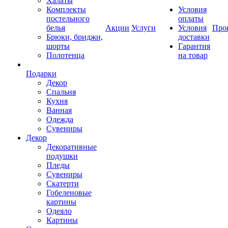
Халаты
Комплекты
Условия
постельного
оплаты
белья
Акции
Услуги
Условия
Про
Брюки, бриджи,
доставки
шорты
Гарантия
Полотенца
на товар
Подарки
Декор
Спальня
Кухня
Ванная
Одежда
Сувениры
Декор
Декоративные
подушки
Пледы
Сувениры
Скатерти
Гобеленовые
картины
Одеяло
Картины