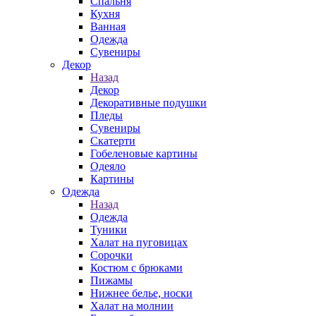
Спальня
Кухня
Ванная
Одежда
Сувениры
Декор
Назад
Декор
Декоративные подушки
Пледы
Сувениры
Скатерти
Гобеленовые картины
Одеяло
Картины
Одежда
Назад
Одежда
Туники
Халат на пуговицах
Сорочки
Костюм с брюками
Пижамы
Нижнее белье, носки
Халат на молнии