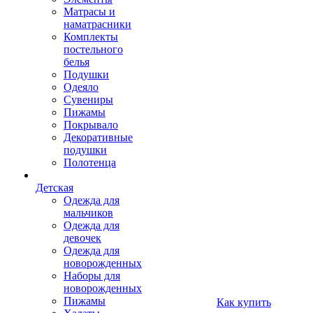
Матрасы и
наматрасники
Комплекты
постельного
белья
Подушки
Одеяло
Сувениры
Пижамы
Покрывало
Декоративные
подушки
Полотенца
Детская
Одежда для
мальчиков
Одежда для
девочек
Одежда для
новорожденных
Наборы для
новорожденных
Пижамы
Как купить