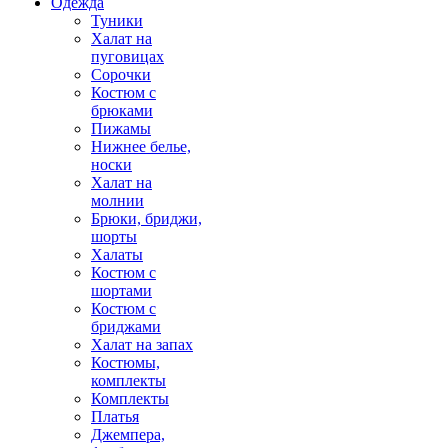
Одежда
Туники
Халат на
пуговицах
Сорочки
Костюм с
брюками
Пижамы
Нижнее белье,
носки
Халат на
молнии
Брюки, бриджи,
шорты
Халаты
Костюм с
шортами
Костюм с
бриджами
Халат на запах
Костюмы,
комплекты
Комплекты
Платья
Джемпера,