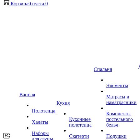
Корзина
0
пуста
0
Спальня
Элементы
Ванная
Матрасы и
наматрасники
Кухня
Полотенца
Комплекты
Кухонные
постельного
Халаты
полотенца
белья
Наборы
Скатерти
Подушки
для сауны