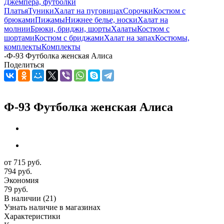
Джемпера, футболки
Платья
Туники
Халат на пуговицах
Сорочки
Костюм с
брюками
Пижамы
Нижнее белье, носки
Халат на
молнии
Брюки, бриджи, шорты
Халаты
Костюм с
шортами
Костюм с бриджами
Халат на запах
Костюмы,
комплекты
Комплекты
-
Ф-93 Футболка женская Алиса
Поделиться
Ф-93 Футболка женская Алиса
от
715 руб.
794 руб.
Экономия
79 руб.
В наличии
(21)
Узнать наличие в магазинах
Характеристики