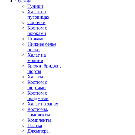
Одежда
Туники
Халат на
пуговицах
Сорочки
Костюм с
брюками
Пижамы
Нижнее белье,
носки
Халат на
молнии
Брюки, бриджи,
шорты
Халаты
Костюм с
шортами
Костюм с
бриджами
Халат на запах
Костюмы,
комплекты
Комплекты
Платья
Джемпера,