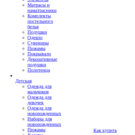
Матрасы и
наматрасники
Комплекты
постельного
белья
Подушки
Одеяло
Сувениры
Пижамы
Покрывало
Декоративные
подушки
Полотенца
Детская
Одежда для
мальчиков
Одежда для
девочек
Одежда для
новорожденных
Наборы для
новорожденных
Пижамы
Как купить