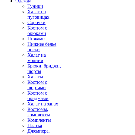
Одежда
Туники
Халат на
пуговицах
Сорочки
Костюм с
брюками
Пижамы
Нижнее белье,
носки
Халат на
молнии
Брюки, бриджи,
шорты
Халаты
Костюм с
шортами
Костюм с
бриджами
Халат на запах
Костюмы,
комплекты
Комплекты
Платья
Джемпера,