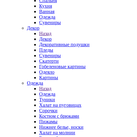
Спальня
Кухня
Ванная
Одежда
Сувениры
Декор
Назад
Декор
Декоративные подушки
Пледы
Сувениры
Скатерти
Гобеленовые картины
Одеяло
Картины
Одежда
Назад
Одежда
Туники
Халат на пуговицах
Сорочки
Костюм с брюками
Пижамы
Нижнее белье, носки
Халат на молнии