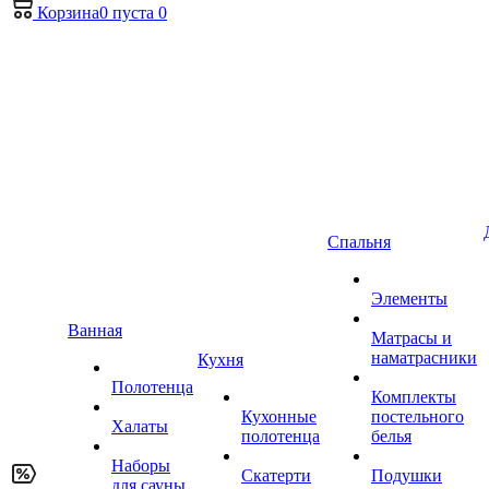
Корзина
0
пуста
0
Спальня
Элементы
Ванная
Матрасы и
наматрасники
Кухня
Полотенца
Комплекты
Кухонные
постельного
Халаты
полотенца
белья
Наборы
Скатерти
Подушки
для сауны