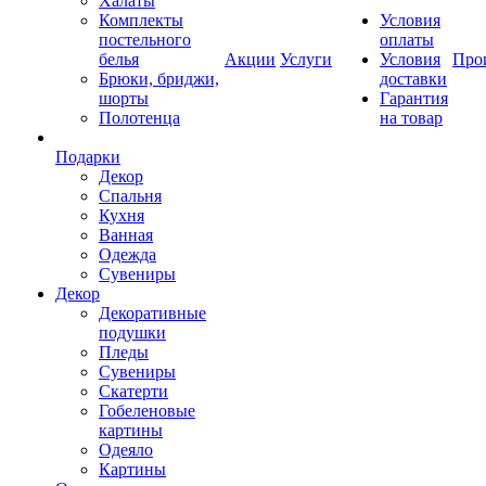
Халаты
Комплекты
Условия
постельного
оплаты
белья
Акции
Услуги
Условия
Про
Брюки, бриджи,
доставки
шорты
Гарантия
Полотенца
на товар
Подарки
Декор
Спальня
Кухня
Ванная
Одежда
Сувениры
Декор
Декоративные
подушки
Пледы
Сувениры
Скатерти
Гобеленовые
картины
Одеяло
Картины