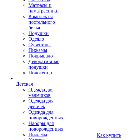
Матрасы и
наматрасники
Комплекты
постельного
белья
Подушки
Одеяло
Сувениры
Пижамы
Покрывало
Декоративные
подушки
Полотенца
Детская
Одежда для
мальчиков
Одежда для
девочек
Одежда для
новорожденных
Наборы для
новорожденных
Пижамы
Как купить