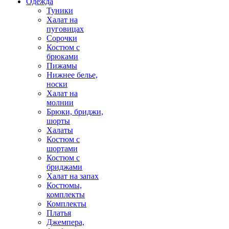
Одежда
Туники
Халат на
пуговицах
Сорочки
Костюм с
брюками
Пижамы
Нижнее белье,
носки
Халат на
молнии
Брюки, бриджи,
шорты
Халаты
Костюм с
шортами
Костюм с
бриджами
Халат на запах
Костюмы,
комплекты
Комплекты
Платья
Джемпера,