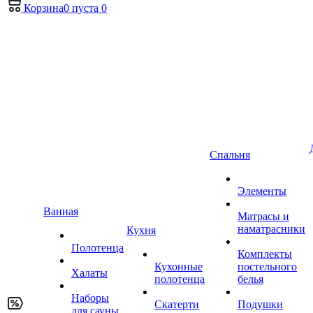
Корзина
0
пуста
0
Спальня
Элементы
Ванная
Матрасы и
наматрасники
Кухня
Полотенца
Комплекты
Кухонные
постельного
Халаты
полотенца
белья
Наборы
Скатерти
Подушки
для сауны