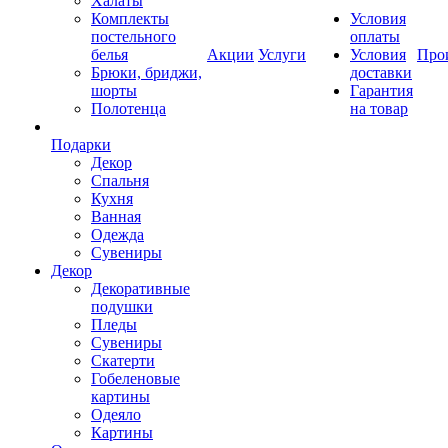
Халаты
Комплекты
Условия
постельного
оплаты
белья
Акции
Услуги
Условия
Про
Брюки, бриджи,
доставки
шорты
Гарантия
Полотенца
на товар
Подарки
Декор
Спальня
Кухня
Ванная
Одежда
Сувениры
Декор
Декоративные
подушки
Пледы
Сувениры
Скатерти
Гобеленовые
картины
Одеяло
Картины