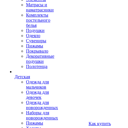
Матрасы и
наматрасники
Комплекты
постельного
белья
Подушки
Одеяло
Сувениры
Пижамы
Покрывало
Декоративные
подушки
Полотенца
Детская
Одежда для
мальчиков
Одежда для
девочек
Одежда для
новорожденных
Наборы для
новорожденных
Пижамы
Как купить