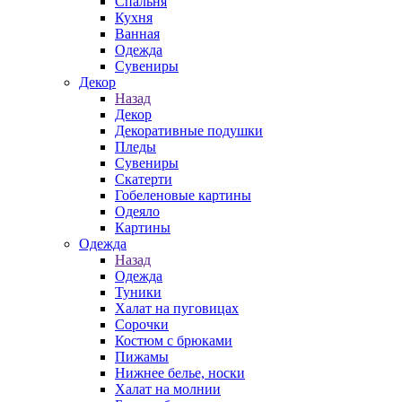
Спальня
Кухня
Ванная
Одежда
Сувениры
Декор
Назад
Декор
Декоративные подушки
Пледы
Сувениры
Скатерти
Гобеленовые картины
Одеяло
Картины
Одежда
Назад
Одежда
Туники
Халат на пуговицах
Сорочки
Костюм с брюками
Пижамы
Нижнее белье, носки
Халат на молнии