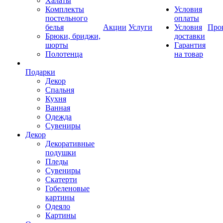
Халаты
Комплекты
Условия
постельного
оплаты
белья
Акции
Услуги
Условия
Про
Брюки, бриджи,
доставки
шорты
Гарантия
Полотенца
на товар
Подарки
Декор
Спальня
Кухня
Ванная
Одежда
Сувениры
Декор
Декоративные
подушки
Пледы
Сувениры
Скатерти
Гобеленовые
картины
Одеяло
Картины