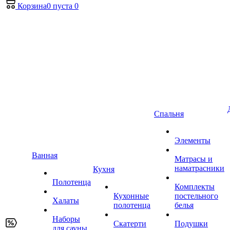
Корзина
0
пуста
0
Спальня
Элементы
Ванная
Матрасы и
наматрасники
Кухня
Полотенца
Комплекты
Кухонные
постельного
Халаты
полотенца
белья
Наборы
Скатерти
Подушки
для сауны