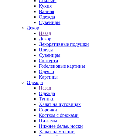
Спальня
Кухня
Ванная
Одежда
Сувениры
Декор
Назад
Декор
Декоративные подушки
Пледы
Сувениры
Скатерти
Гобеленовые картины
Одеяло
Картины
Одежда
Назад
Одежда
Туники
Халат на пуговицах
Сорочки
Костюм с брюками
Пижамы
Нижнее белье, носки
Халат на молнии