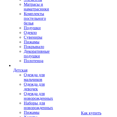
Матрасы и
наматрасники
Комплекты
постельного
белья
Подушки
Одеяло
Сувениры
Пижамы
Покрывало
Декоративные
подушки
Полотенца
Детская
Одежда для
мальчиков
Одежда для
девочек
Одежда для
новорожденных
Наборы для
новорожденных
Пижамы
Как купить