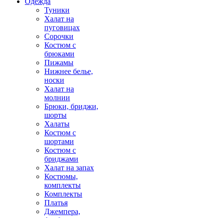
Одежда
Туники
Халат на
пуговицах
Сорочки
Костюм с
брюками
Пижамы
Нижнее белье,
носки
Халат на
молнии
Брюки, бриджи,
шорты
Халаты
Костюм с
шортами
Костюм с
бриджами
Халат на запах
Костюмы,
комплекты
Комплекты
Платья
Джемпера,