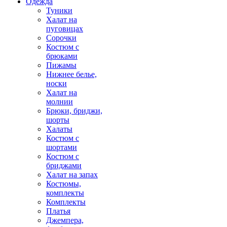
Одежда
Туники
Халат на
пуговицах
Сорочки
Костюм с
брюками
Пижамы
Нижнее белье,
носки
Халат на
молнии
Брюки, бриджи,
шорты
Халаты
Костюм с
шортами
Костюм с
бриджами
Халат на запах
Костюмы,
комплекты
Комплекты
Платья
Джемпера,