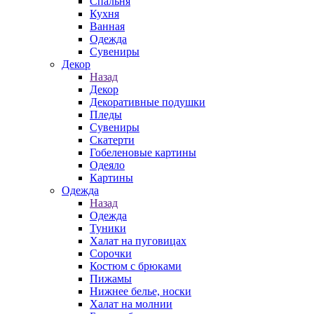
Спальня
Кухня
Ванная
Одежда
Сувениры
Декор
Назад
Декор
Декоративные подушки
Пледы
Сувениры
Скатерти
Гобеленовые картины
Одеяло
Картины
Одежда
Назад
Одежда
Туники
Халат на пуговицах
Сорочки
Костюм с брюками
Пижамы
Нижнее белье, носки
Халат на молнии