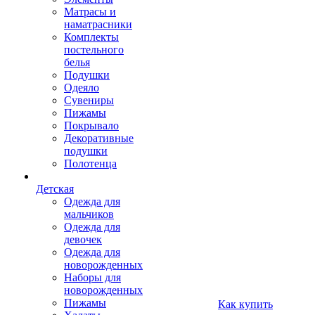
Матрасы и
наматрасники
Комплекты
постельного
белья
Подушки
Одеяло
Сувениры
Пижамы
Покрывало
Декоративные
подушки
Полотенца
Детская
Одежда для
мальчиков
Одежда для
девочек
Одежда для
новорожденных
Наборы для
новорожденных
Пижамы
Как купить