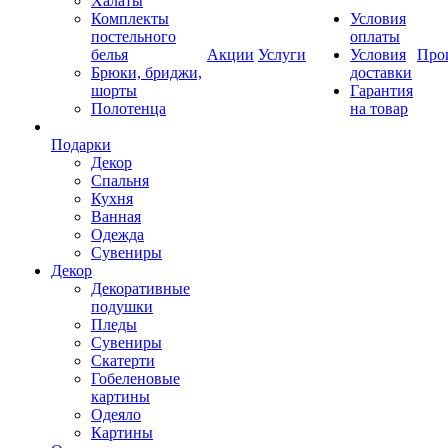
Халаты
Комплекты
Условия
постельного
оплаты
белья
Акции
Услуги
Условия
Про
Брюки, бриджи,
доставки
шорты
Гарантия
Полотенца
на товар
Подарки
Декор
Спальня
Кухня
Ванная
Одежда
Сувениры
Декор
Декоративные
подушки
Пледы
Сувениры
Скатерти
Гобеленовые
картины
Одеяло
Картины