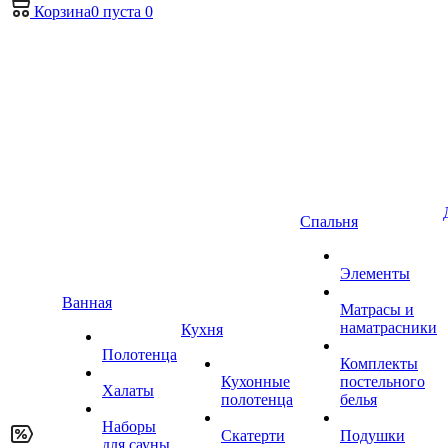
Корзина
0
пуста
0
Спальня
Элементы
Ванная
Матрасы и
наматрасники
Кухня
Полотенца
Комплекты
Кухонные
постельного
Халаты
полотенца
белья
Наборы
Скатерти
Подушки
для сауны