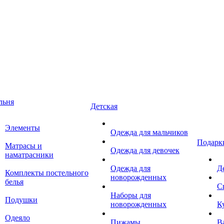
льня
Детская
Элементы
Одежда для мальчиков
Подарк
Матрасы и
Одежда для девочек
наматрасники
Одежда для
Д
Комплекты постельного
новорожденных
белья
С
Наборы для
Подушки
новорожденных
К
Одеяло
Пижамы
В