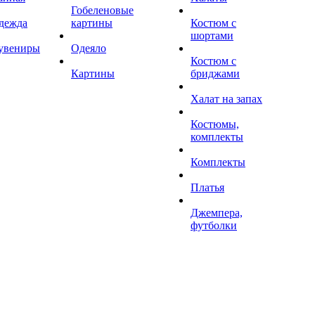
Гобеленовые
дежда
картины
Костюм с
шортами
увениры
Одеяло
Костюм с
Картины
бриджами
Халат на запах
Костюмы,
комплекты
Комплекты
Платья
Джемпера,
футболки