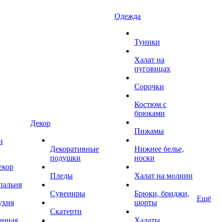
Одежда
Туники
Халат на
пуговицах
Сорочки
Костюм с
брюками
Декор
Пижамы
и
Декоративные
Нижнее белье,
подушки
носки
екор
Пледы
Халат на молнии
пальня
Сувениры
Брюки, бриджи,
Ещё
ухня
шорты
Скатерти
анная
Халаты