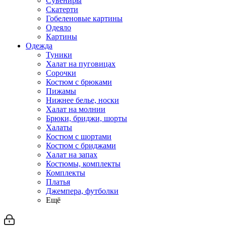
Сувениры
Скатерти
Гобеленовые картины
Одеяло
Картины
Одежда
Туники
Халат на пуговицах
Сорочки
Костюм с брюками
Пижамы
Нижнее белье, носки
Халат на молнии
Брюки, бриджи, шорты
Халаты
Костюм с шортами
Костюм с бриджами
Халат на запах
Костюмы, комплекты
Комплекты
Платья
Джемпера, футболки
Ещё