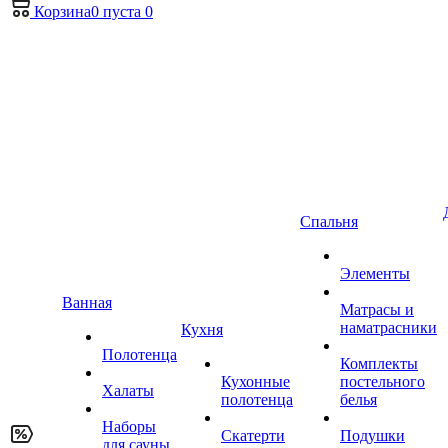
Корзина
0
пуста
0
Спальня
Элементы
Ванная
Матрасы и
наматрасники
Кухня
Полотенца
Комплекты
Кухонные
постельного
Халаты
полотенца
белья
Наборы
Скатерти
Подушки
для сауны