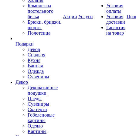
Халаты
Комплекты
Условия
постельного
оплаты
белья
Акции
Услуги
Условия
Про
Брюки, бриджи,
доставки
шорты
Гарантия
Полотенца
на товар
Подарки
Декор
Спальня
Кухня
Ванная
Одежда
Сувениры
Декор
Декоративные
подушки
Пледы
Сувениры
Скатерти
Гобеленовые
картины
Одеяло
Картины