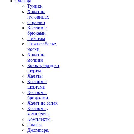
Одежда
Туники
Халат на
пуговицах
Сорочки
Костюм с
брюками
Пижамы
Нижнее белье,
носки
Халат на
молнии
Брюки, бриджи,
шорты
Халаты
Костюм с
шортами
Костюм с
бриджами
Халат на запах
Костюмы,
комплекты
Комплекты
Платья
Джемпера,