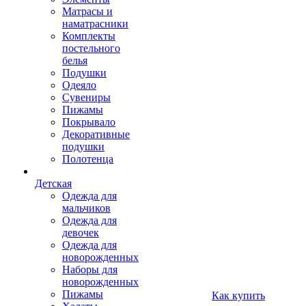
Матрасы и
наматрасники
Комплекты
постельного
белья
Подушки
Одеяло
Сувениры
Пижамы
Покрывало
Декоративные
подушки
Полотенца
Детская
Одежда для
мальчиков
Одежда для
девочек
Одежда для
новорожденных
Наборы для
новорожденных
Пижамы
Как купить