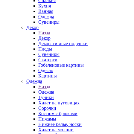
Спальня
Кухня
Ванная
Одежда
Сувениры
Декор
Назад
Декор
Декоративные подушки
Пледы
Сувениры
Скатерти
Гобеленовые картины
Одеяло
Картины
Одежда
Назад
Одежда
Туники
Халат на пуговицах
Сорочки
Костюм с брюками
Пижамы
Нижнее белье, носки
Халат на молнии