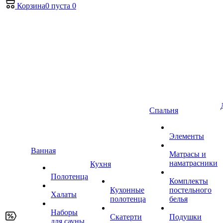
Корзина
0
пуста
0
Спальня
Элементы
Ванная
Матрасы и
наматрасники
Кухня
Полотенца
Комплекты
Кухонные
постельного
Халаты
полотенца
белья
Наборы
Скатерти
Подушки
для сауны