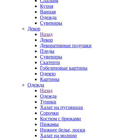
Спальня
Кухня
Ванная
Одежда
Сувениры
Декор
Назад
Декор
Декоративные подушки
Пледы
Сувениры
Скатерти
Гобеленовые картины
Одеяло
Картины
Одежда
Назад
Одежда
Туники
Халат на пуговицах
Сорочки
Костюм с брюками
Пижамы
Нижнее белье, носки
Халат на молнии