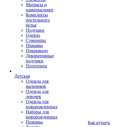
Матрасы и
наматрасники
Комплекты
постельного
белья
Подушки
Одеяло
Сувениры
Пижамы
Покрывало
Декоративные
подушки
Полотенца
Детская
Одежда для
мальчиков
Одежда для
девочек
Одежда для
новорожденных
Наборы для
новорожденных
Пижамы
Как купить