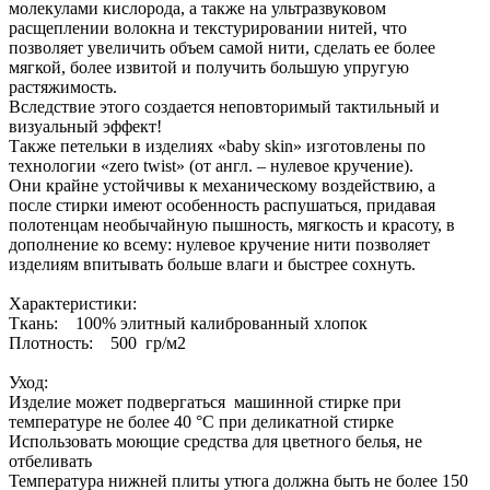
молекулами кислорода, а также на ультразвуковом
расщеплении волокна и текстурировании нитей, что
позволяет увеличить объем самой нити, сделать ее более
мягкой, более извитой и получить большую упругую
растяжимость.
Вследствие этого создается неповторимый тактильный и
визуальный эффект!
Также петельки в изделиях «baby skin» изготовлены по
технологии «zero twist» (от англ. – нулевое кручение).
Они крайне устойчивы к механическому воздействию, а
после стирки имеют особенность распушаться, придавая
полотенцам необычайную пышность, мягкость и красоту, в
дополнение ко всему: нулевое кручение нити позволяет
изделиям впитывать больше влаги и быстрее сохнуть.
Характеристики:
Ткань: 100% элитный калиброванный хлопок
Плотность: 500 гр/м2
Уход:
Изделие может подвергаться машинной стирке при
температуре не более 40 °С при деликатной стирке
Использовать моющие средства для цветного белья, не
отбеливать
Температура нижней плиты утюга должна быть не более 150