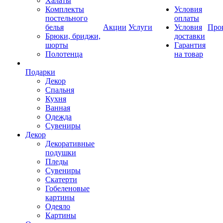
Халаты
Комплекты
Условия
постельного
оплаты
белья
Акции
Услуги
Условия
Про
Брюки, бриджи,
доставки
шорты
Гарантия
Полотенца
на товар
Подарки
Декор
Спальня
Кухня
Ванная
Одежда
Сувениры
Декор
Декоративные
подушки
Пледы
Сувениры
Скатерти
Гобеленовые
картины
Одеяло
Картины