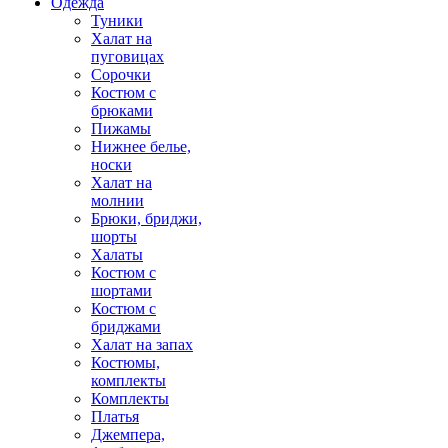
Одежда
Туники
Халат на
пуговицах
Сорочки
Костюм с
брюками
Пижамы
Нижнее белье,
носки
Халат на
молнии
Брюки, бриджи,
шорты
Халаты
Костюм с
шортами
Костюм с
бриджами
Халат на запах
Костюмы,
комплекты
Комплекты
Платья
Джемпера,